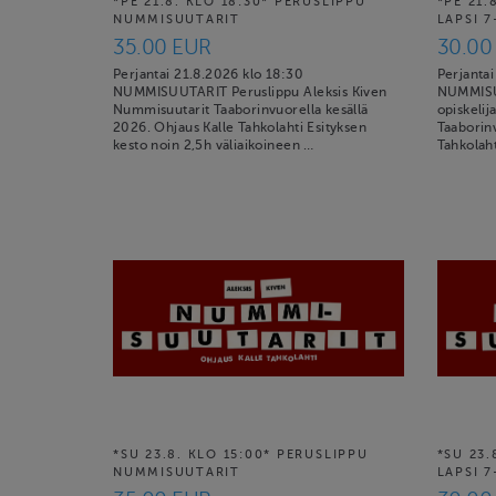
*PE 21.8. KLO 18:30* PERUSLIPPU
*PE 21.
NUMMISUUTARIT
LAPSI 7
35.00 EUR
30.00
Perjantai 21.8.2026 klo 18:30
Perjantai
NUMMISUUTARIT Peruslippu Aleksis Kiven
NUMMISUU
Nummisuutarit Taaborinvuorella kesällä
opiskelij
2026. Ohjaus Kalle Tahkolahti Esityksen
Taaborinv
kesto noin 2,5h väliaikoineen …
Tahkolaht
*SU 23.8. KLO 15:00* PERUSLIPPU
*SU 23.
NUMMISUUTARIT
LAPSI 7