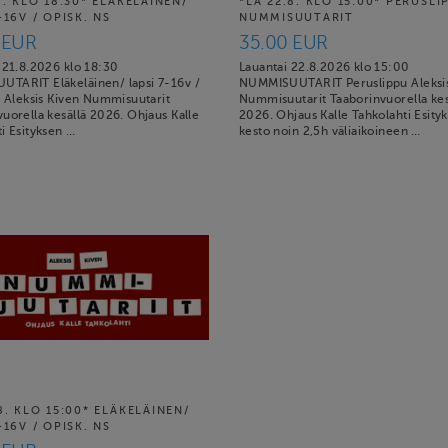
8. KLO 18:30* ELÄKELÄINEN/
*LA 22.8. KLO 15:00* PERUSLI
-16V / OPISK. NS
NUMMISUUTARIT
 EUR
35.00 EUR
 21.8.2026 klo 18:30
Lauantai 22.8.2026 klo 15:00
TARIT Eläkeläinen/ lapsi 7-16v /
NUMMISUUTARIT Peruslippu Aleksis
a Aleksis Kiven Nummisuutarit
Nummisuutarit Taaborinvuorella kes
uorella kesällä 2026. Ohjaus Kalle
2026. Ohjaus Kalle Tahkolahti Esity
i Esityksen …
kesto noin 2,5h väliaikoineen …
8. KLO 15:00* ELÄKELÄINEN/
-16V / OPISK. NS