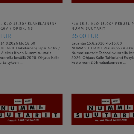
8. KLO 18:30* ELÄKELÄINEN/
*LA 15.8. KLO 15:00* PERUSLI
-16V / OPISK. NS
NUMMISUUTARIT
 EUR
35.00 EUR
 14.8.2026 klo 18:30
Lauantai 15.8.2026 klo 15:00
TARIT Eläkeläinen/ lapsi 7-16v /
NUMMISUUTARIT Peruslippu Aleksis
a Aleksis Kiven Nummisuutarit
Nummisuutarit Taaborinvuorella kes
uorella kesällä 2026. Ohjaus Kalle
2026. Ohjaus Kalle Tahkolahti Esity
i Esityksen …
kesto noin 2,5h väliaikoineen …