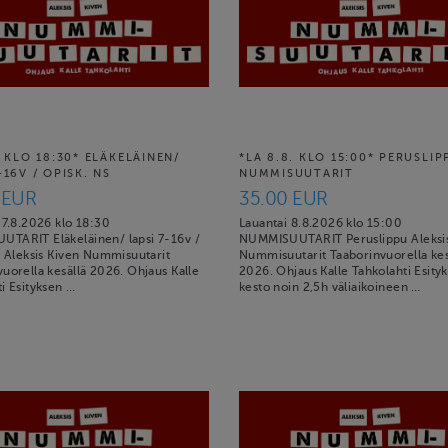
. KLO 18:30* ELÄKELÄINEN/
*LA 8.8. KLO 15:00* PERUSLIP
-16V / OPISK. NS
NUMMISUUTARIT
 EUR
35.00 EUR
 7.8.2026 klo 18:30
Lauantai 8.8.2026 klo 15:00
TARIT Eläkeläinen/ lapsi 7-16v /
NUMMISUUTARIT Peruslippu Aleksis
a Aleksis Kiven Nummisuutarit
Nummisuutarit Taaborinvuorella kes
uorella kesällä 2026. Ohjaus Kalle
2026. Ohjaus Kalle Tahkolahti Esity
i Esityksen …
kesto noin 2,5h väliaikoineen …