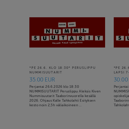
*PE 26.6. KLO 18:30* PERUSLIPPU
*PE 26.
NUMMISUUTARIT
LAPSI 7
35.00 EUR
30.00
Perjantai 26.6.2026 klo 18:30
Perjanta
NUMMISUUTARIT Peruslippu Aleksis Kiven
NUMMISUU
Nummisuutarit Taaborinvuorella kesällä
opiskelij
2026. Ohjaus Kalle Tahkolahti Esityksen
Taaborinv
kesto noin 2,5h väliaikoineen …
Tahkolaht