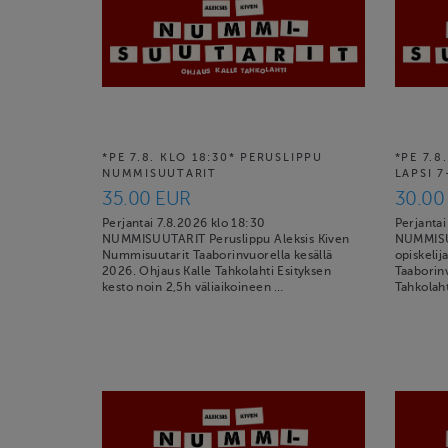
*PE 7.8. KLO 18:30* PERUSLIPPU
*PE 7.8
NUMMISUUTARIT
LAPSI 7
35.00 EUR
30.00
Perjantai 7.8.2026 klo 18:30
Perjantai
NUMMISUUTARIT Peruslippu Aleksis Kiven
NUMMISUU
Nummisuutarit Taaborinvuorella kesällä
opiskelij
2026. Ohjaus Kalle Tahkolahti Esityksen
Taaborinv
kesto noin 2,5h väliaikoineen …
Tahkolaht