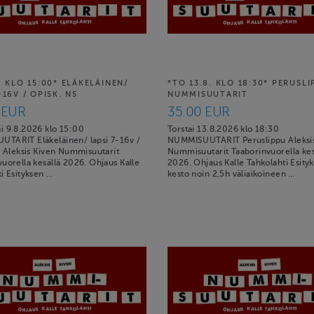
. KLO 15:00* ELÄKELÄINEN/
*TO 13.8. KLO 18:30* PERUSL
-16V / OPISK. NS
NUMMISUUTARIT
 EUR
35.00 EUR
i 9.8.2026 klo 15:00
Torstai 13.8.2026 klo 18:30
TARIT Eläkeläinen/ lapsi 7-16v /
NUMMISUUTARIT Peruslippu Aleksis
a Aleksis Kiven Nummisuutarit
Nummisuutarit Taaborinvuorella kes
uorella kesällä 2026. Ohjaus Kalle
2026. Ohjaus Kalle Tahkolahti Esity
i Esityksen …
kesto noin 2,5h väliaikoineen …