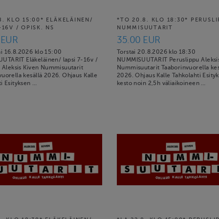
8. KLO 15:00* ELÄKELÄINEN/
*TO 20.8. KLO 18:30* PERUSL
-16V / OPISK. NS
NUMMISUUTARIT
 EUR
35.00 EUR
i 16.8.2026 klo 15:00
Torstai 20.8.2026 klo 18:30
TARIT Eläkeläinen/ lapsi 7-16v /
NUMMISUUTARIT Peruslippu Aleksis
a Aleksis Kiven Nummisuutarit
Nummisuutarit Taaborinvuorella kes
uorella kesällä 2026. Ohjaus Kalle
2026. Ohjaus Kalle Tahkolahti Esity
i Esityksen …
kesto noin 2,5h väliaikoineen …