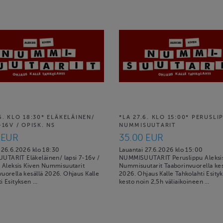
6. KLO 18:30* ELÄKELÄINEN/
*LA 27.6. KLO 15:00* PERUSLI
-16V / OPISK. NS
NUMMISUUTARIT
 EUR
35.00 EUR
i 26.6.2026 klo 18:30
Lauantai 27.6.2026 klo 15:00
TARIT Eläkeläinen/ lapsi 7-16v /
NUMMISUUTARIT Peruslippu Aleksis
a Aleksis Kiven Nummisuutarit
Nummisuutarit Taaborinvuorella kes
uorella kesällä 2026. Ohjaus Kalle
2026. Ohjaus Kalle Tahkolahti Esity
i Esityksen …
kesto noin 2,5h väliaikoineen …