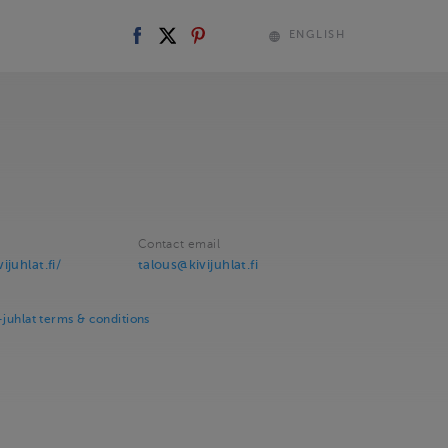
ENGLISH
Contact email
juhlat.fi/
talous@kivijuhlat.fi
-juhlat terms & conditions