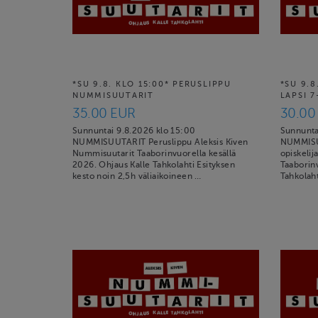
*SU 9.8. KLO 15:00* PERUSLIPPU
*SU 9.8
NUMMISUUTARIT
LAPSI 7
35.00 EUR
30.00
Sunnuntai 9.8.2026 klo 15:00
Sunnunta
NUMMISUUTARIT Peruslippu Aleksis Kiven
NUMMISUU
Nummisuutarit Taaborinvuorella kesällä
opiskelij
2026. Ohjaus Kalle Tahkolahti Esityksen
Taaborinv
kesto noin 2,5h väliaikoineen …
Tahkolaht