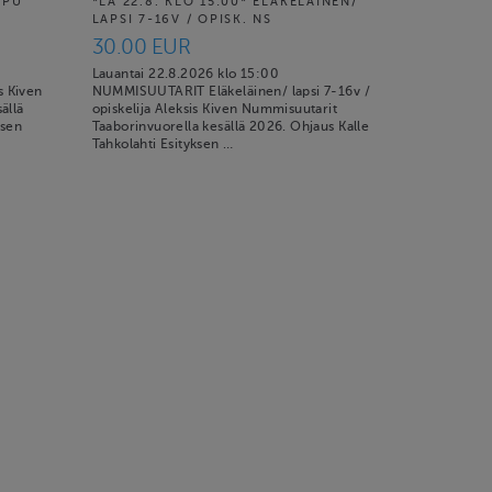
PPU
*LA 22.8. KLO 15:00* ELÄKELÄINEN/
LAPSI 7-16V / OPISK. NS
30.00 EUR
Lauantai 22.8.2026 klo 15:00
 Kiven
NUMMISUUTARIT Eläkeläinen/ lapsi 7-16v /
ällä
opiskelija Aleksis Kiven Nummisuutarit
ksen
Taaborinvuorella kesällä 2026. Ohjaus Kalle
Tahkolahti Esityksen …