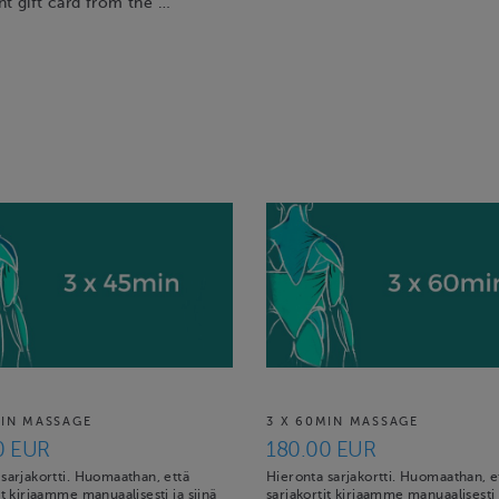
t gift card from the …
MIN MASSAGE
3 X 60MIN MASSAGE
0 EUR
180.00 EUR
sarjakortti. Huomaathan, että
Hieronta sarjakortti. Huomaathan, e
it kirjaamme manuaalisesti ja siinä
sarjakortit kirjaamme manuaalisesti j