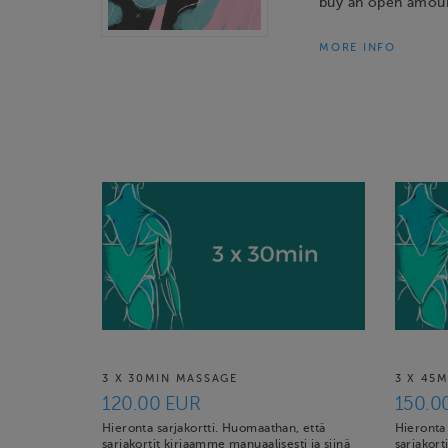
buy an open amoun
MORE INFO
3 X 30MIN MASSAGE
3 X 45
120.00 EUR
150.0
Hieronta sarjakortti. Huomaathan, että
Hieronta 
sarjakortit kirjaamme manuaalisesti ja siinä
sarjakort