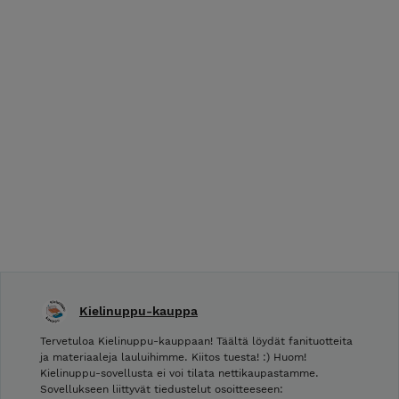
Kielinuppu-kauppa
Tervetuloa Kielinuppu-kauppaan! Täältä löydät fanituotteita
ja materiaaleja lauluihimme. Kiitos tuesta! :) Huom!
Kielinuppu-sovellusta ei voi tilata nettikaupastamme.
Sovellukseen liittyvät tiedustelut osoitteeseen: