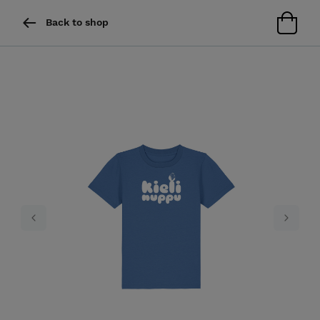
Back to shop
Previous
Next