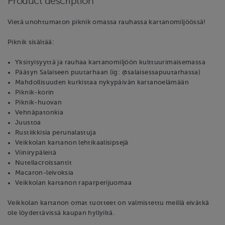
Product description
Vietä unohtumaton piknik omassa rauhassa kartanomiljöössä!
Piknik sisältää:
Yksityisyyttä ja rauhaa kartanomiljöön kulttuurimaisemassa
Pääsyn Salaiseen puutarhaan (ig: @salaisessapuutarhassa)
Mahdollisuuden kurkistaa nykypäivän kartanoelämään
Piknik-korin
Piknik-huovan
Vehnäpatonkia
Juustoa
Rustiikkisia perunalastuja
Veikkolan kartanon lehtikaalisipsejä
Viinirypäleitä
Nutellacroissantit
Macaron-leivoksia
Veikkolan kartanon raparperijuomaa
Veikkolan kartanon omat tuotteet on valmistettu meillä eivätkä
ole löydettävissä kaupan hyllyiltä.