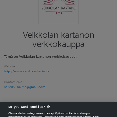
Veikkolan kartanon
verkkokauppa
Tämä on Veikkolan kartanon verkkokauppa.
Website
http://www.veikkolankartano.fi
Contact email
henrikki.halme@gmail.com
Do you want cookies? 🍪
Choose which cookies you want to accept. Optional cookies let us show you
personalised ads and marketing — making your Holvi experience even sweeter.
Read