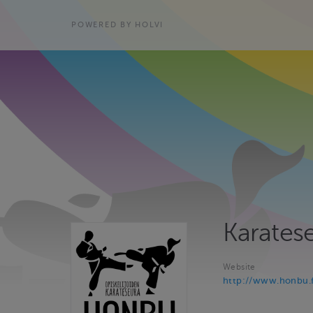
POWERED BY HOLVI
Karates
Website
http://www.honbu.f