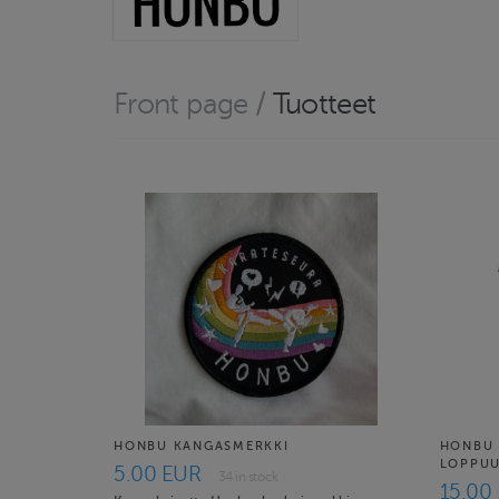
Front page
/
Tuotteet
HONBU KANGASMERKKI
HONBU 
LOPPUU
5.00 EUR
34 in stock
15.00