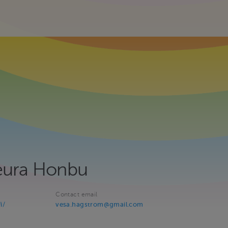
eura Honbu
Contact email
i/
vesa.hagstrom@gmail.com