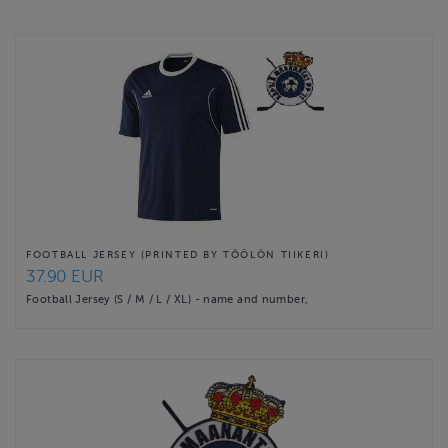
Website
http://kapylamaanantai.com/
Contact email
c@kapylamaanantai.com
FOOTBALL JERSEY (PRINTED BY TÖÖLÖN TIIKERI)
37.90 EUR
Football Jersey (S / M / L / XL) - name and number,