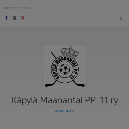
POWERED BY HOLVI
Käpylä Maanantai PP '11 ry
MORE INFO
Käpylä Maanantai PP '11 rekisteröity yhdistys. (Maksa mieluiten
pankkitunnuksilla, hinnat sis. 0,9 € rahaliikennekustannuksen.
Luottokorttimaksusta lisäpalvelumaksua 3 %)