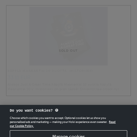
SOLD OUT
KÄPYLÄ MAANANTAI 10 VUOTTA -HISTORIIKKI
33.11 EUR
Always Just A Great Time Käpylä Maanantai 10 vuotta Käpylä
Maanantai 10 v -historiikki on pian täällä! Ennakkotilaa omasi nyt …
Do you want cookies? 🍪
Choose which cookies you want to accept. Optional cookies let us show you
personalised ads and marketing — making your Holvi experience even sweeter.
Read
our Cookie Policy.
CREATE
YOUR OWN HOLVI ONLINE STORE IN MINUTES.
Manage cookies