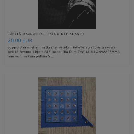
KÄPYLÄ MAANANTAI -TATUOINTIRAHASTO
20.00 EUR
Supporttaa miehen matkaa leimatuksi. #AlelleTatsa! Jos taskussa
pelkkä femma, kirjota ALE-koodi (Ba Dum Tss!) MULLONVAAFEMMA,
niin voit maksaa pelkän 5 …