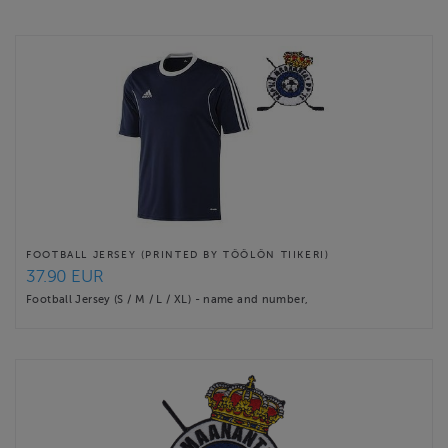
Website
http://kapylamaanantai.com/
Contact email
c@kapylamaanantai.com
FOOTBALL JERSEY (PRINTED BY TÖÖLÖN TIIKERI)
37.90 EUR
Football Jersey (S / M / L / XL) - name and number,