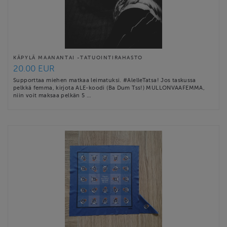
KÄPYLÄ MAANANTAI -TATUOINTIRAHASTO
20.00 EUR
Supporttaa miehen matkaa leimatuksi. #AlelleTatsa! Jos taskussa
pelkkä femma, kirjota ALE-koodi (Ba Dum Tss!) MULLONVAAFEMMA,
niin voit maksaa pelkän 5 …