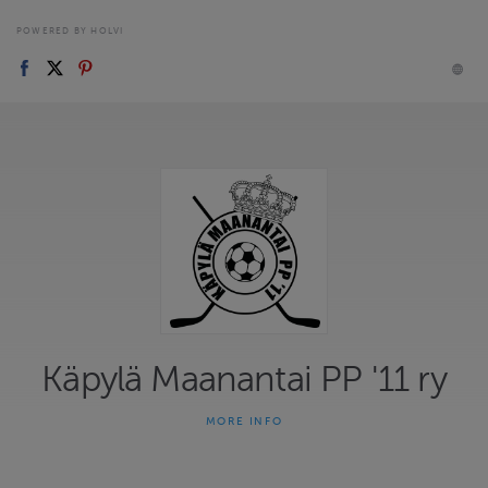
POWERED BY HOLVI
Käpylä Maanantai PP '11 ry
MORE INFO
Käpylä Maanantai PP '11 rekisteröity yhdistys. (Maksa mieluiten
pankkitunnuksilla, hinnat sis. 0,9 € rahaliikennekustannuksen.
Luottokorttimaksusta lisäpalvelumaksua 3 %)