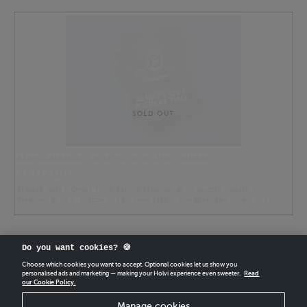
SOLD OUT
KÄPYLÄ MAANANTAI 10 VUOTTA -HISTORIIKKI
33.11 EUR
Always Just A Great Time Käpylä Maanantai 10 vuotta Käpylä
Maanantai 10 v -historiikki on pian täällä! Ennakkotilaa omasi nyt …
Do you want cookies? 🍪
Choose which cookies you want to accept. Optional cookies let us show you
personalised ads and marketing — making your Holvi experience even sweeter.
Read
our Cookie Policy.
CREATE
YOUR OWN HOLVI ONLINE STORE IN MINUTES.
Manage cookies