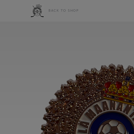
BACK TO SHOP