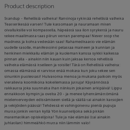
Product description
Standup - Rehellisiä valheita! Rantinoja tykittää rehellisiä valheita
Teatterikesää varten! Tule katsomaan ja nauramaan miten
oivalluksille voi kompastella, häpeästä saa ilon sytykettä ja nauru
tekee maailmasta taas piirun verran parempaa! Never stop the
madness ja kohta vedetään taas! Rahameditaatio vie elämän
uudelle tasolle, manifestointi pelastaa maineen ja kunnian ja
henkinen miekkailu elämän ja kuoleman kanssa sykkii kaikessa
pinnan alla - ainakin niin kauan kuin jaksaa kertoa rehellisiä
valheita elämästä itselleen ja toisille! Tätä on Rehellisiä valheita:
omassa elämässä ei tarvitse enää mokata kun joku tekee sen
sinunkin puolestasi! Hulvatonta menoa ja mukana paikoin myös
vierailevia koomikoita kokeilemassa juttuja! Käytännössä
rakkautta joka suunnalta ihan niinkuin jokainen arkipäivä! Lippu
ennakkoon kympin ja ovelta 20 - ja menee lyhentämättömänä
mielenterveyden edistämiseen siellä ja täällä tai ainakin katsojien
ja tekijöiden päässä! Tehdessä ei vahingoitettu pieniä pupuja
mutta jonkin verran kyllä Yön kuuntelijoita sekä pitkän
matematiikan opiskelijoita! Tule ja näe elämäsi (tai ainakin
juhlatilan) himmeähkö mutta niin lämmin valo!