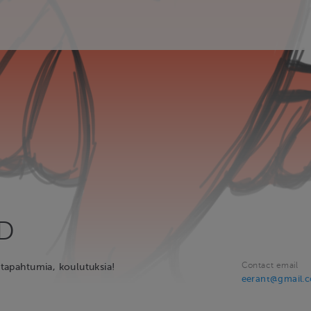
RD
Contact email
, tapahtumia, koulutuksia!
eerant@gmail.