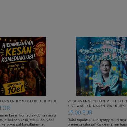
RANNAN KOMEDIAKLUBI! 29.8.
VEDENVANGITSIJAN VILLI SEIK
5.9. WALLENIUKSEN WAPRIIKKI
 EUR
15.00 EUR
nnan kesän komediaklubilla nauru
ita ja ikuinen kesä jatkuu läpi yön!
"Mitä tapahtuu kun syntyy suuri myr
 kertovat pähkähulluimmat
pienessä talossa? Kaikki menee huja