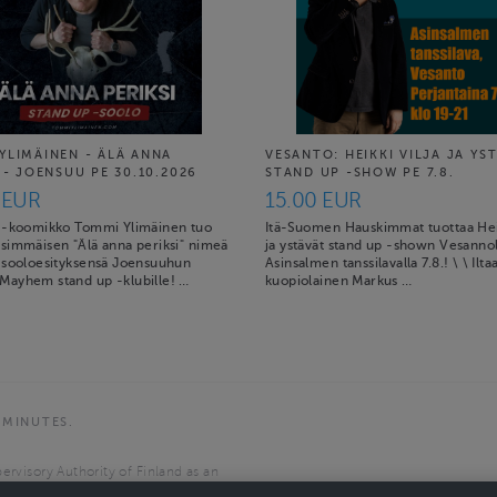
YLIMÄINEN - ÄLÄ ANNA
VESANTO: HEIKKI VILJA JA YS
 - JOENSUU PE 30.10.2026
STAND UP -SHOW PE 7.8.
 EUR
15.00 EUR
 -koomikko Tommi Ylimäinen tuo
Itä-Suomen Hauskimmat tuottaa Heik
simmäisen "Älä anna periksi" nimeä
ja ystävät stand up -shown Vesannol
 sooloesityksensä Joensuuhun
Asinsalmen tanssilavalla 7.8.! \ \ Ilta
ayhem stand up -klubille! …
kuopiolainen Markus …
 MINUTES.
ervisory Authority of Finland as an
the European Economic Area.