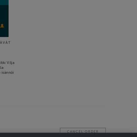
TÄVÄT
ki Vilja
la
a isännöi
CANCEL ORDER