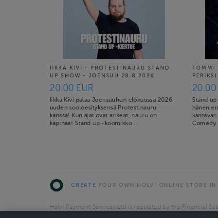
IIKKA KIVI - PROTESTINAURU STAND
TOMMI 
UP SHOW - JOENSUU 28.8.2026
PERIKSI
20.00 EUR
20.00
Iikka Kivi palaa Joensuuhun elokuussa 2026
Stand up
uuden sooloesityksensä Protestinauru
hänen en
kanssa! Kun ajat ovat ankeat, nauru on
kantavan
kapinaa! Stand up -koomikko …
Comedy M
CREATE
YOUR OWN HOLVI ONLINE STORE IN
Holvi Payment Services Ltd is regulated by the Financial Sup
Authorised Payment Institution with license to operate in 