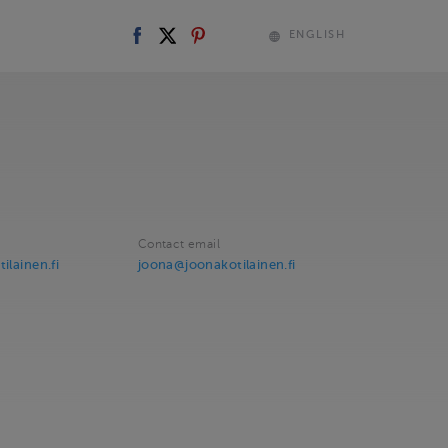
ENGLISH
Contact email
ilainen.fi
joona@joonakotilainen.fi