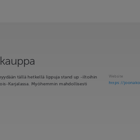
 kauppa
Website
dään tällä hetkellä lippuja stand up -iltoihin
https://joonakot
ois-Karjalassa. Myöhemmin mahdollisesti