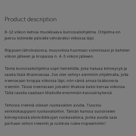
Product description
8-12 viikon kehoa muokkaava kuntosaliohjelma. Ohjelma on
jaettu kolmelle päivälle tehtäväksi viikossa läpi.
Riippuen lähtötasosta, muutoksia huomaat voinnissasi jo kahden
viikon jälkeen ja kropassa n. 4-5 viikon jälkeen.
Tämä kuntosaliohjelma sopii henkilölle, joka haluaa kiinteytyä ja
saada lisää lihasmassaa. Jos olet tehnyt aiemmin ohjelmalla, jolla
treenataan kroppa viikossa läpi, niin tämä antaa lisäboostia
treeniin. Tässä treenataan joitakin lihaksia kaksi kertaa viikossa.
Tällä tavalla saadaan lihaksille enemmän kasvuärsykettä.
Tehosta treeniä oikean ruokavalion avulla. Tutustu
verkkokauppani ruokavalioihin. Tämän kanssa suosittelen
kiinteyttävää aktiiviliikkujan ruokavaliota, jonka avulla saat
parhaan tehon treeniin ja tuloksia tulee nopeammin!