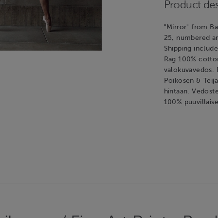
Product des
"Mirror" from Bal
25, numbered an
Shipping include
Rag 100% cotton 
valokuvavedos. 
Poikosen & Teij
hintaan. Vedost
100% puuvillaisel