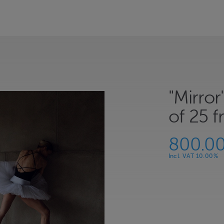
"Mirror
of 25 f
800.0
Incl. VAT 10.00%