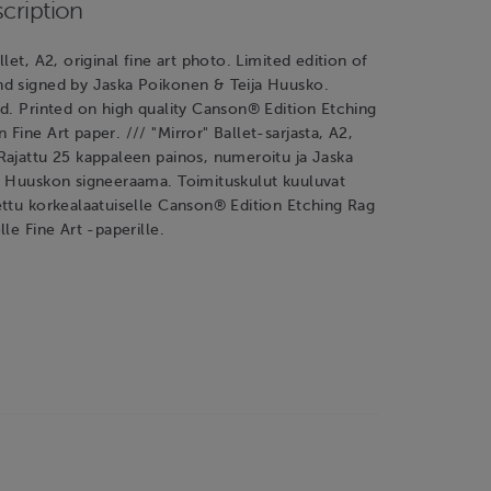
cription
let, A2, original fine art photo. Limited edition of
d signed by Jaska Poikonen & Teija Huusko.
d. Printed on high quality Canson® Edition Etching
Fine Art paper. /// "Mirror" Ballet-sarjasta, A2,
Rajattu 25 kappaleen painos, numeroitu ja Jaska
a Huuskon signeeraama. Toimituskulut kuuluvat
ettu korkealaatuiselle Canson® Edition Etching Rag
le Fine Art -paperille.