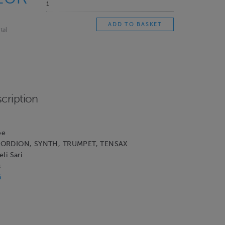
tal
cription
oe
ORDION, SYNTH, TRUMPET, TENSAX
li Sari
s
ä