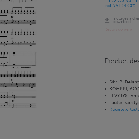
Incl. VAT 24.00%
Includes a digi
download
Report content
Product des
Säv. P. Delan
KOMPPI, ACC
LEVYTYS: Anne
Laulun säesty
Kuuntele täst