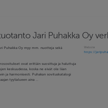
ituotanto Jari Puhakka Oy ve
Website
Jari Puhakka Oy myy mm. nuotteja sekä
https://jaripuha
osovitukset ovat erittäin suosittuja ja haluttuja
jen keskuudessa, koska ne eivät ole liian
hyvin ja harmonisesti. Puhakan sovituskatalogi
aajan tyylialueen aina …