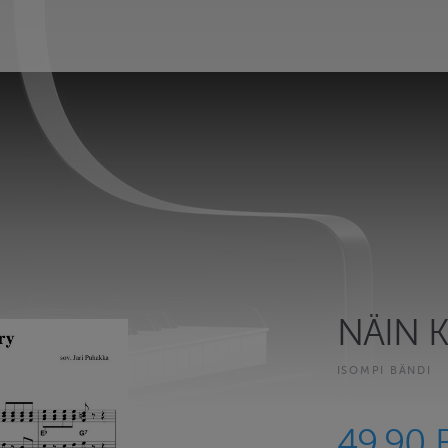
NÄIN 
ISOMPI BÄNDI
49.90 