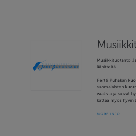
Musiikk
Musiikkituotanto 
äänitteitä.
Pertti Puhakan kuor
suomalaisten kuoro
vaativia ja soivat 
kattaa myös hyvin l
MORE INFO