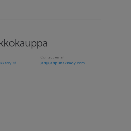
rkkokauppa
Contact email
kkaoy.fi/
jari@jaripuhakkaoy.com