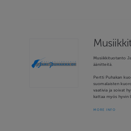
Musiikk
Musiikkituotanto 
äänitteitä.
Pertti Puhakan kuor
suomalaisten kuoro
vaativia ja soivat 
kattaa myös hyvin l
MORE INFO