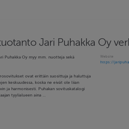
ituotanto Jari Puhakka Oy ve
Website
Jari Puhakka Oy myy mm. nuotteja sekä
https://jaripuha
osovitukset ovat erittäin suosittuja ja haluttuja
jen keskuudessa, koska ne eivät ole liian
hyvin ja harmonisesti. Puhakan sovituskatalogi
aajan tyylialueen aina …