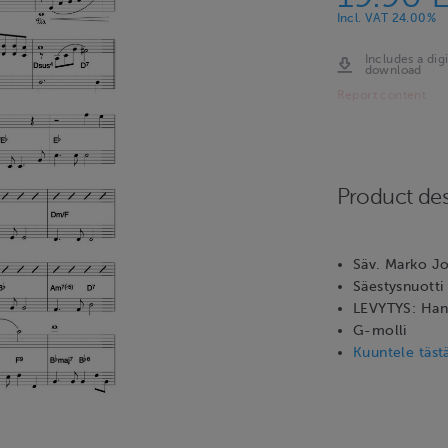
Incl. VAT 24.00%
Includes a digi
download
Report content
Product des
Säv. Marko J
Säestysnuotti n
LEVYTYS: Han
G-molli
Kuuntele täst