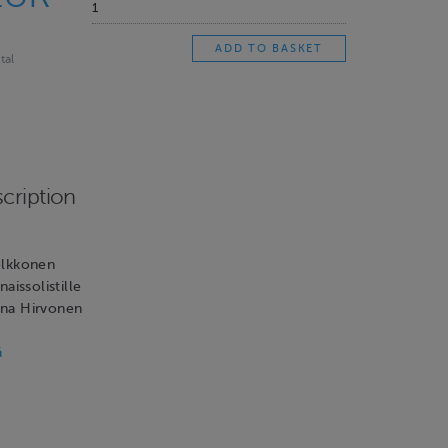
tal
cription
olkkonen
aissolistille
na Hirvonen
ä