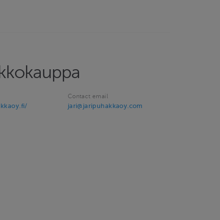
rkkokauppa
Contact email
kkaoy.fi/
jari@jaripuhakkaoy.com