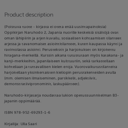
Product description
(Poistuva tuote - kirjasta ei oteta enää uusintapainoksia)
Oppikirjan Naruhodo 2, Japania nuorille keskeisiä sisältöjä ovat
oman lähipiirin ja arjen kuvailu, sosiaalisen kohtaamisen tilanteet
arjessa ja tavanomaiset asiointitilanteet, kuten kaupassa käynti ja
ravintolassa asiointi. Perustekstit ja harjoitukset on kirjoitettu
hiragana-merkeillä. Kurssin aikana tutustutaan myös katakana- ja
kanji-merkkeihin, japanilaiseen kulttuuriin, sekä tarkastellaan
kohteliaan ja tuttavallisen kielen eroja. Vuorovaikutustilanteita
harjoitellaan yksinkertaisten kieliopin perusrakenteiden avulla
(mm. olemisen ilmaiseminen, partikkelit, adjektiivit,
demonstratiivipronominit, laskupäätteet).
Naruhodo-kirjasarja noudattaa lukion opetussuunnitelman B3-
japanin oppimäärää.
ISBN 978-952-69293-1-6
Kirjailija: Ulla Saari