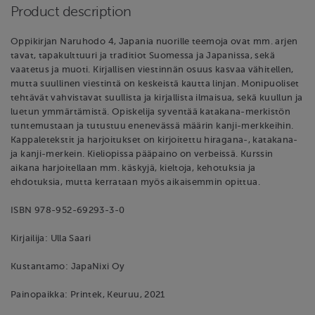
Product description
Oppikirjan Naruhodo 4, Japania nuorille teemoja ovat mm. arjen
tavat, tapakulttuuri ja traditiot Suomessa ja Japanissa, sekä
vaatetus ja muoti. Kirjallisen viestinnän osuus kasvaa vähitellen,
mutta suullinen viestintä on keskeistä kautta linjan. Monipuoliset
tehtävät vahvistavat suullista ja kirjallista ilmaisua, sekä kuullun ja
luetun ymmärtämistä. Opiskelija syventää katakana-merkistön
tuntemustaan ja tutustuu enenevässä määrin kanji-merkkeihin.
Kappaletekstit ja harjoitukset on kirjoitettu hiragana-, katakana-
ja kanji-merkein. Kieliopissa pääpaino on verbeissä. Kurssin
aikana harjoitellaan mm. käskyjä, kieltoja, kehotuksia ja
ehdotuksia, mutta kerrataan myös aikaisemmin opittua.
ISBN 978-952-69293-3-0
Kirjailija: Ulla Saari
Kustantamo: JapaNixi Oy
Painopaikka: Printek, Keuruu, 2021