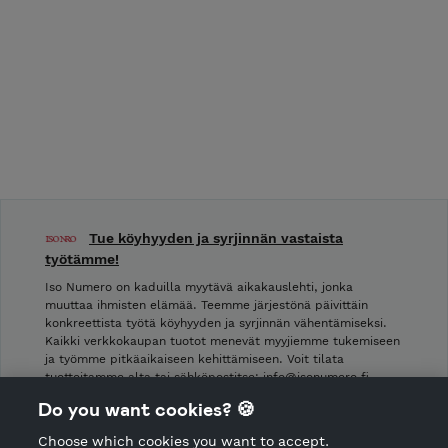
Tue köyhyyden ja syrjinnän vastaista
työtämme!
Iso Numero on kaduilla myytävä aikakauslehti, jonka
muuttaa ihmisten elämää. Teemme järjestönä päivittäin
konkreettista työtä köyhyyden ja syrjinnän vähentämiseksi.
Kaikki verkkokaupan tuotot menevät myyjiemme tukemiseen
ja työmme pitkäaikaiseen kehittämiseen. Voit tilata
tuotteitamme alta tai sähköpostitse: info@isonumero.fi
Jokaisen verkkokaupan tilauksen pussittaa …
Do you want cookies? 🍪
Choose which cookies you want to accept.