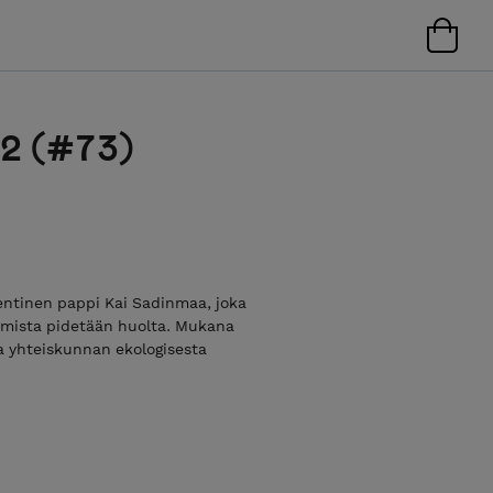
22 (#73)
entinen pappi Kai Sadinmaa, joka
mista pidetään huolta. Mukana
a yhteiskunnan ekologisesta