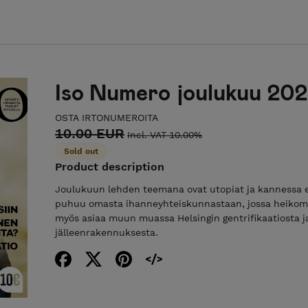
Iso Numero joulukuu 20
OSTA IRTONUMEROITA
10.00 EUR
Incl. VAT 10.00%
Sold out
Product description
Joulukuun lehden teemana ovat utopiat ja kannessa 
puhuu omasta ihanneyhteiskunnastaan, jossa heikom
myös asiaa muun muassa Helsingin gentrifikaatiosta j
jälleenrakennuksesta.