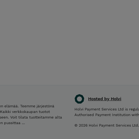
Hosted by Holvi
ten elämää. Teemme järjestönä
Holvi Payment Services Ltd is regul
. Kaikki verkkokaupan tuotot
Authorised Payment Institution wit
en. Voit tilata tuotteitamme alta
en pussittaa …
© 2026 Holvi Payment Services Ltd