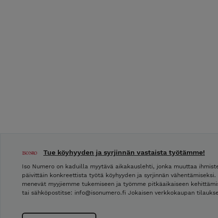
Tue köyhyyden ja syrjinnän vastaista työtämme!
Iso Numero on kaduilla myytävä aikakauslehti, jonka muuttaa ihmis
päivittäin konkreettista työtä köyhyyden ja syrjinnän vähentämiseksi
menevät myyjiemme tukemiseen ja työmme pitkäaikaiseen kehittämise
tai sähköpostitse: info@isonumero.fi Jokaisen verkkokaupan tilauks