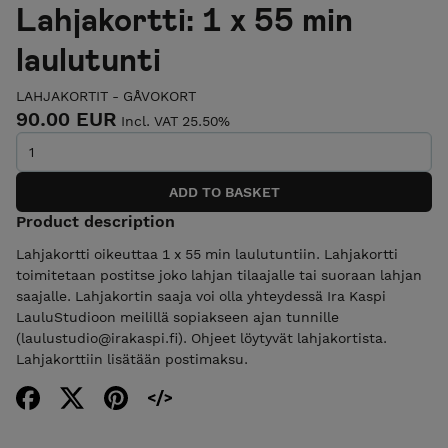
Lahjakortti: 1 x 55 min
laulutunti
LAHJAKORTIT - GÅVOKORT
90.00 EUR
Incl. VAT 25.50%
Product description
Lahjakortti oikeuttaa 1 x 55 min laulutuntiin. Lahjakortti
toimitetaan postitse joko lahjan tilaajalle tai suoraan lahjan
saajalle. Lahjakortin saaja voi olla yhteydessä Ira Kaspi
LauluStudioon meilillä sopiakseen ajan tunnille
(laulustudio@irakaspi.fi). Ohjeet löytyvät lahjakortista.
Lahjakorttiin lisätään postimaksu.