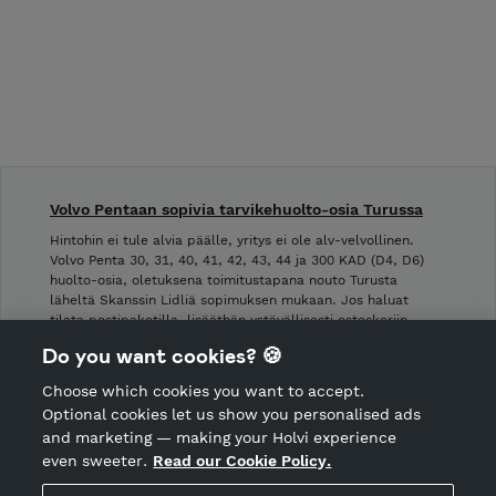
Volvo Pentaan sopivia tarvikehuolto-osia Turussa
Hintohin ei tule alvia päälle, yritys ei ole alv-velvollinen.
Volvo Penta 30, 31, 40, 41, 42, 43, 44 ja 300 KAD (D4, D6)
huolto-osia, oletuksena toimitustapana nouto Turusta
läheltä Skanssin Lidliä sopimuksen mukaan. Jos haluat
tilata postipaketilla, lisääthän ystävällisesti ostoskoriin …
Do you want cookies? 🍪
Shop Terms and Conditions
Choose which cookies you want to accept.
CANCEL ORDER
Optional cookies let us show you personalised ads
and marketing — making your Holvi experience
even sweeter.
Read our Cookie Policy.
Hosted by Holvi