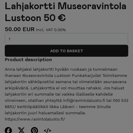
Lahjakortti Museoravintola
Lustoon 50 €
50.00 EUR
Incl. VAT 0.00%
Product description
Anna lahjaksi lahjakortti hyvään ruokaan ja tunnelmaan
ihanaan Museoravintola Lustoon Punkaharjulle! Toimitamme
lahjakortin sähköpostiisi samana tai viimeistään seuraavana
arkipäivänä. Lahjakorttia ei voi muuttaa rahaksi. Jos haluat
lahjakortin eri summalle tai vaikka illalliselle kahdelle
viineineen, otathan yhteyttä infi@ravintolalusto.fi tai 050 533
8851/ keittiöpäällikkö Ilkka Lääveri - teemme Sinulle
lahjakortin juuri haluamallesi summalle.
https://www.ravintolalusto.fi/