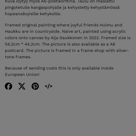
Kuva löytyy myös A6-postikorttina. Taulu on maalattu
pingotetulle kangaspohjalle ja kehystetty kehystämössä
hopeansävyisille kehyksille.
Framed original painting where joyful friends Hulmu and
Haukku are in countryside. Naive art, painted using acrylic
colors onto canvas by Aija Saukkonen in 2022. Framed size is
54,2cm * 44,2cm. The picture is also available as a A6
postcard. The picture is framed in a frame shop with silver-
tone frames.
Because of sending costs this is only available inside
European Union!