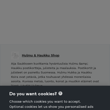
Hulmu & Haukku Shop
Aija Saukkosen kuvittamia hyväntuulisia Hulmu &amp;
Haukku postikortteja, julisteita ja maalauksia. Postikortit ja
julisteet on painettu Suomessa. Hulmu Hukka ja Haukku
Koira ovat ystäviä, jotka touhuavat yhdessä monenlaisia
asioita. Kuvissa metsä, luonto, koirat ja muutkin eläimet ovat
läsnä. Löydät Hulmun …
Do you want cookies? 🍪
Shop Terms and Conditions
Choose which cookies you want to accept.
CANCEL ORDER
Optional cookies let us show you personalised ads