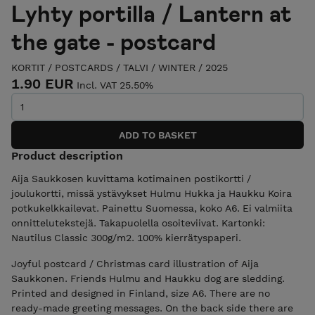
Lyhty portilla / Lantern at
the gate - postcard
KORTIT / POSTCARDS
/
TALVI / WINTER
/
2025
1.90 EUR
Incl. VAT 25.50%
Product description
Aija Saukkosen kuvittama kotimainen postikortti /
joulukortti, missä ystävykset Hulmu Hukka ja Haukku Koira
potkukelkkailevat. Painettu Suomessa, koko A6. Ei valmiita
onnittelutekstejä. Takapuolella osoiteviivat. Kartonki:
Nautilus Classic 300g/m2. 100% kierrätyspaperi.
Joyful postcard / Christmas card illustration of Aija
Saukkonen. Friends Hulmu and Haukku dog are sledding.
Printed and designed in Finland, size A6. There are no
ready-made greeting messages. On the back side there are