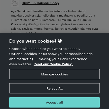
Hulmu & Haukku Shop
Aija Saukkosen kuvittamia hyväntuulisia Hulmu &amp;
Haukku postikortteja, julisteita ja maalauksia. Postikortit ja
julisteet on painettu Suomessa. Hulmu Hukka ja Haukku
Koira ovat ystäviä, jotka touhuavat yhdessä monenlaisia
asioita. Kuvissa metsä, luonto, koirat ja muutkin eläimet ovat
läsnä. Löydät Hulmun …
Do you want cookies? 🍪
Shop Terms and Conditions
Choose which cookies you want to accept.
CANCEL ORDER
Optional cookies let us show you personalised ads
and marketing — making your Holvi experience
even sweeter.
Read our Cookie Policy.
Hosted by Holvi
Manage cookies
Holvi Payment Services Ltd is regulated by the Financial
Supervisory Authority of Finland as an Authorised Payment
Institution with license to operate in the European Economic
Reject All
Area.
© 2026 Holvi Payment Services Ltd.
Accept all