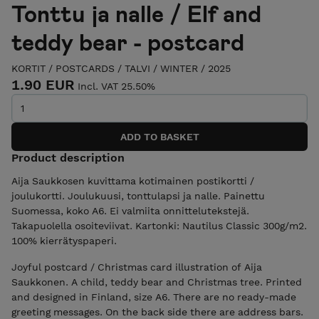
Tonttu ja nalle / Elf and
teddy bear - postcard
KORTIT / POSTCARDS
/
TALVI / WINTER
/
2025
1.90 EUR
Incl. VAT 25.50%
Product description
Aija Saukkosen kuvittama kotimainen postikortti /
joulukortti. Joulukuusi, tonttulapsi ja nalle. Painettu
Suomessa, koko A6. Ei valmiita onnittelutekstejä.
Takapuolella osoiteviivat. Kartonki: Nautilus Classic 300g/m2.
100% kierrätyspaperi.
Joyful postcard / Christmas card illustration of Aija
Saukkonen. A child, teddy bear and Christmas tree. Printed
and designed in Finland, size A6. There are no ready-made
greeting messages. On the back side there are address bars.