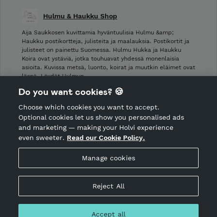
Hulmu & Haukku Shop
Aija Saukkosen kuvittamia hyväntuulisia Hulmu &amp;
Haukku postikortteja, julisteita ja maalauksia. Postikortit ja
julisteet on painettu Suomessa. Hulmu Hukka ja Haukku
Koira ovat ystäviä, jotka touhuavat yhdessä monenlaisia
asioita. Kuvissa metsä, luonto, koirat ja muutkin eläimet ovat
läsnä. Löydät Hulmun …
Do you want cookies? 🍪
Shop Terms and Conditions
Choose which cookies you want to accept.
CANCEL ORDER
Optional cookies let us show you personalised ads
and marketing — making your Holvi experience
even sweeter.
Read our Cookie Policy.
Hosted by Holvi
Manage cookies
Holvi Payment Services Ltd is regulated by the Financial
Supervisory Authority of Finland as an Authorised Payment
Institution with license to operate in the European Economic
Reject All
Area.
© 2026 Holvi Payment Services Ltd.
Accept all