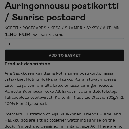
Auringonnousu postikortti
/ Sunrise postcard
KORTIT / POSTCARDS
/
KESÄ / SUMMER
/
SYKSY / AUTUMN
1.90 EUR
Incl. VAT 25.50%
Product description
Aija Saukkosen kuvittama kotimainen postikortti, missä
ystävykset Hulmu Hukka ja Haukku Koira istuvat yhdessä
laiturilla järven rannalla katselemassa auringonnousua.
Painettu Suomessa, koko A6. Ei valmiita onnittelutekstejä.
Takapuolella osoiteviivat. Kartonki: Nautilus Classic 300g/m2.
100% kierrätyspaperi.
Postcard illustration of Aija Saukkonen. Friends Hulmu and
Haukku dog are sitting together watching sunrise on the
dock. Printed and designed in Finland, size A6. There are no