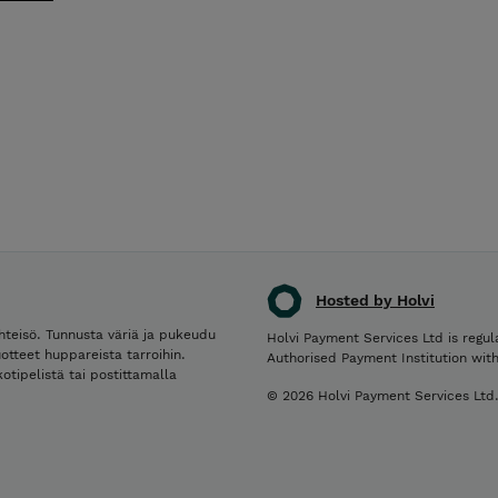
Hosted by Holvi
hteisö. Tunnusta väriä ja pukeudu
Holvi Payment Services Ltd is regul
uotteet huppareista tarroihin.
Authorised Payment Institution wit
otipelistä tai postittamalla
© 2026 Holvi Payment Services Ltd