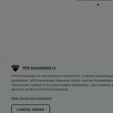
HPK Kannattajat ry
HPK Kannattajat on Hämeenlinnan Pallokerhon virallinen kannattajay
tyylikkäästi. HPK Kannattajien kaupasta löydät viralliset kannattajat
Toimitamme tuotteet 2-14 päivän sisällä tilauksesta. Joko noudolla k
(MUISTA OSTAA POSTITUS ERIKSEEN).
Shop Terms and Conditions
CANCEL ORDER