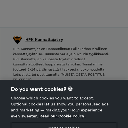
HPK Kannattajat ry
HPK Kannattajat on Hämeenlinnan Pallokerhon virallinen
kannattajayhteisö. Tunnusta väriä ja pukeudu tyylikkäästi.
HPK Kannattajien kaupasta löydät viralliset
kannattajatuotteet huppareista tarroihin. Toimitamme
tuotteet 2-14 päivän sisällä tilauksesta. Joko noudolla
kotipelistä tai postittamalla (MUISTA OSTAA POSTITUS
ERIKSEEN).
Do you want cookies? 🍪
Shop Terms and Conditions
Choose which cookies you want to accept.
CANCEL ORDER
Optional cookies let us show you personalised ads
and marketing — making your Holvi experience
even sweeter.
Read our Cookie Policy.
Hosted by Holvi