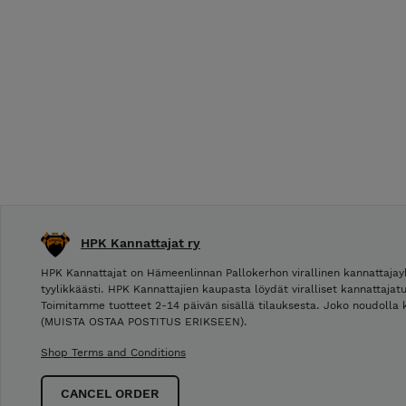
HPK Kannattajat ry
HPK Kannattajat on Hämeenlinnan Pallokerhon virallinen kannattajay
tyylikkäästi. HPK Kannattajien kaupasta löydät viralliset kannattajat
Toimitamme tuotteet 2-14 päivän sisällä tilauksesta. Joko noudolla k
(MUISTA OSTAA POSTITUS ERIKSEEN).
Shop Terms and Conditions
CANCEL ORDER