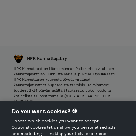
HPK Kannattajat ry
HPK Kannattajat on Hämeenlinnan Pallokerhon virallinen
kannattajayhteisö. Tunnusta väriä ja pukeudu tyylikkäästi.
HPK Kannattajien kaupasta löydät viralliset
kannattajatuotteet huppareista tarroihin. Toimitamme
tuotteet 2-14 päivän sisällä tilauksesta. Joko noudolla
kotipelistä tai postittamalla (MUISTA OSTAA POSTITUS
ERIKSEEN).
Do you want cookies? 🍪
Shop Terms and Conditions
Choose which cookies you want to accept.
CANCEL ORDER
Optional cookies let us show you personalised ads
and marketing — making your Holvi experience