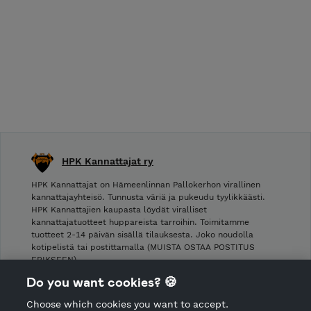
HPK Kannattajat ry
HPK Kannattajat on Hämeenlinnan Pallokerhon virallinen
kannattajayhteisö. Tunnusta väriä ja pukeudu tyylikkäästi.
HPK Kannattajien kaupasta löydät viralliset
kannattajatuotteet huppareista tarroihin. Toimitamme
tuotteet 2-14 päivän sisällä tilauksesta. Joko noudolla
kotipelistä tai postittamalla (MUISTA OSTAA POSTITUS
ERIKSEEN).
Do you want cookies? 🍪
Shop Terms and Conditions
Choose which cookies you want to accept.