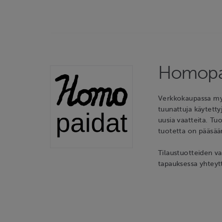
Homopa
Verkkokaupassa my
tuunattuja käytettyj
uusia vaatteita. Tu
tuotetta on pääsään
Tilaustuotteiden v
tapauksessa yhteyt