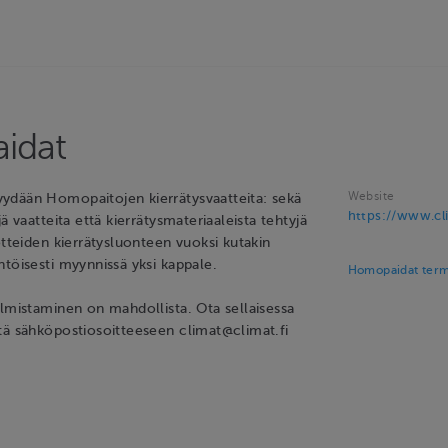
idat
Website
ydään Homopaitojen kierrätysvaatteita: sekä
https://www.cli
ä vaatteita että kierrätysmateriaaleista tehtyjä
otteiden kierrätysluonteen vuoksi kutakin
töisesti myynnissä yksi kappale.
Homopaidat term
almistaminen on mahdollista. Ota sellaisessa
tä sähköpostiosoitteeseen climat@climat.fi