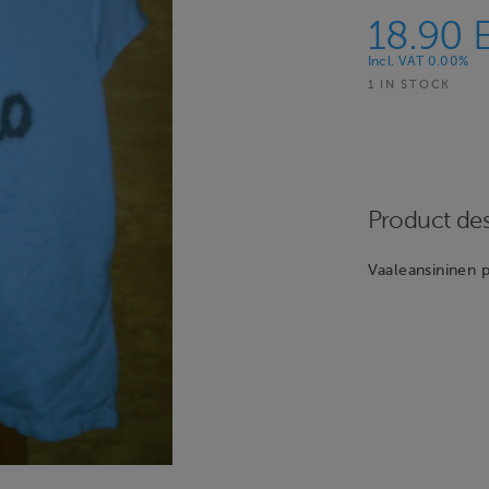
18.90 
Incl. VAT 0.00%
1 IN STOCK
Product des
Vaaleansininen p