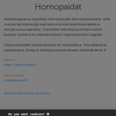
Homopaidat
Verkkokaupassa myydään Homopaitojen kierrätysvaatteita: sekä
tuunattuja käytettyjä vaatteita että kierrätysmateriaaleista
tehtyjä uusia vaatteita. Tuotteiden kierrätysluonteen vuoksi
kutakin tuotetta on pääsääntöisesti myynnissä yksi kappale.
Tilaustuotteiden valmistaminen on mahdollista. Ota sellaisessa
tapauksessa yhteyttä sähköpostiosoitteeseen climat@climat.fi
Website
https://www.climat.fi
Contact email
climat@climat.fi
Homopaidat terms & conditions
Do you want cookies? 🍪