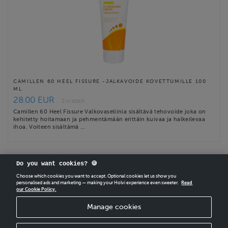
CAMILLEN 60 HEEL FISSURE -JALKAVOIDE KOVETTUMILLE 100
ML
28.00 EUR
2 in stock
Camillen 60 Heel Fissure Valkovaseliinia sisältävä tehovoide joka on
kehitetty hoitamaan ja pehmentämään erittäin kuivaa ja halkeilevaa
ihoa. Voiteen sisältämä …
Do you want cookies? 🍪
Choose which cookies you want to accept. Optional cookies let us show you
personalised ads and marketing — making your Holvi experience even sweeter.
Read
our Cookie Policy.
CREATE
YOUR OWN HOLVI ONLINE STORE IN MINUTES.
Manage cookies
Holvi Payment Services Ltd is regulated by the Financial Supervisory Authority of
Finland as an Authorised Payment Institution with license to operate in the