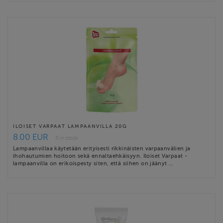
ILOISET VARPAAT LAMPAANVILLA 20G
8.00 EUR
5 in stock
Lampaanvillaa käytetään erityisesti rikkinäisten varpaanvälien ja
ihohautumien hoitoon sekä ennaltaehkäisyyn. Iloiset Varpaat -
lampaanvilla on erikoispesty siten, että siihen on jäänyt …