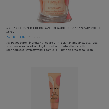
MY PAYOT SUPER ÉNERGISANT REGARD -SILMÄNYMPÄRYSVOIDE
15ML
37.00 EUR
5 in stock
My Payot Super Énergisant Regard 2-in-1 silmänympärystuote, joka
soveltuu sekä päivittäin käytettäväksi hoitotuotteeksi, että
säännöllisesti käytettäväksi naamioksi. Tuote sisältää tehokkaan …