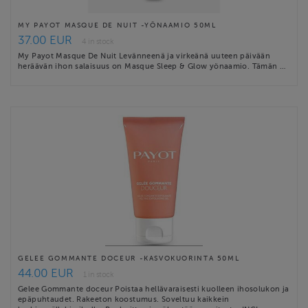
MY PAYOT MASQUE DE NUIT -YÖNAAMIO 50ML
37.00 EUR
4 in stock
My Payot Masque De Nuit Levänneenä ja virkeänä uuteen päivään
heräävän ihon salaisuus on Masque Sleep & Glow yönaamio. Tämän …
GELEE GOMMANTE DOCEUR -KASVOKUORINTA 50ML
44.00 EUR
1 in stock
Gelee Gommante doceur Poistaa hellävaraisesti kuolleen ihosolukon ja
epäpuhtaudet. Rakeeton koostumus. Soveltuu kaikkein