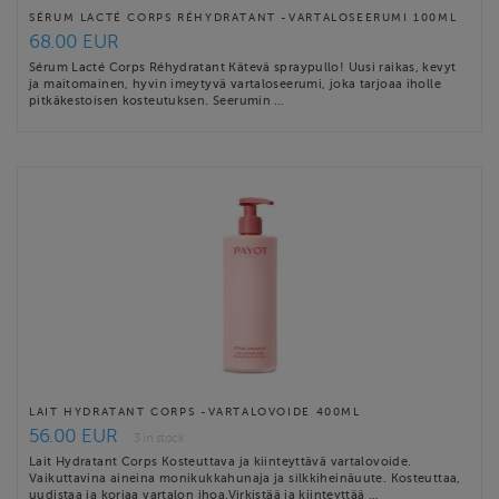
SÉRUM LACTÉ CORPS RÉHYDRATANT -VARTALOSEERUMI 100ML
68.00 EUR
Sérum Lacté Corps Réhydratant Kätevä spraypullo! Uusi raikas, kevyt
ja maitomainen, hyvin imeytyvä vartaloseerumi, joka tarjoaa iholle
pitkäkestoisen kosteutuksen. Seerumin …
LAIT HYDRATANT CORPS -VARTALOVOIDE 400ML
56.00 EUR
3 in stock
Lait Hydratant Corps Kosteuttava ja kiinteyttävä vartalovoide.
Vaikuttavina aineina monikukkahunaja ja silkkiheinäuute. Kosteuttaa,
uudistaa ja korjaa vartalon ihoa.Virkistää ja kiinteyttää …