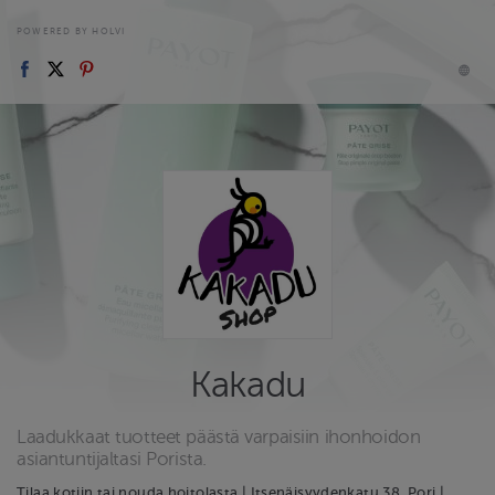
POWERED BY HOLVI
Kakadu
Laadukkaat tuotteet päästä varpaisiin ihonhoidon
asiantuntijaltasi Porista.
Tilaa kotiin tai nouda hoitolasta | Itsenäisyydenkatu 38, Pori |