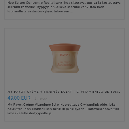
Neo Serum Concentré Revitalisant Ihoa silottava, uusiva ja kosteuttava
seerumi kasvoille. Ryppyjä ehkäisevä seerumi vahvistaa ihon
luonnollista vastustuskykyä, tukee sen …
MY PAYOT CRÉME VITAMINÉE ÉCLAT - C-VITAMIINIVOIDE 50ML
49.00 EUR
1 in stock
My Payot Créme Vitaminée Éclat Kosteuttava C-vitamiinivoide, joka
palauttaa ihon luonnollisen hehkun ja heleyden. Hoitovoide soveltuu
lähes kaikille ihotyypeille ja …