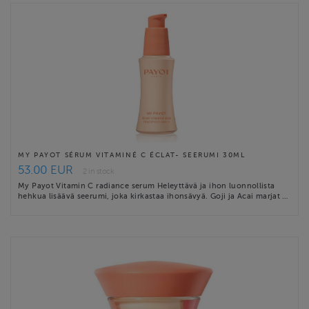
MY PAYOT SÉRUM VITAMINÉ C ÉCLAT- SEERUMI 30ML
53.00 EUR
2 in stock
My Payot Vitamin C radiance serum Heleyttävä ja ihon luonnollista
hehkua lisäävä seerumi, joka kirkastaa ihonsävyä. Goji ja Acai marjat …