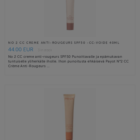
NO 2 CC CREME ANTI-ROUGEURS SPF50 -CC-VOIDE 40ML
44.00 EUR
3 in stock
No 2 CC creme anti-rougeurs SPF50 Punoittavalle ja epämukavan
tuntuiselle yliherkälle iholle. Ihon punoitusta ehkäisevä Payot N°2 CC
Crème Anti-Rougeurs …