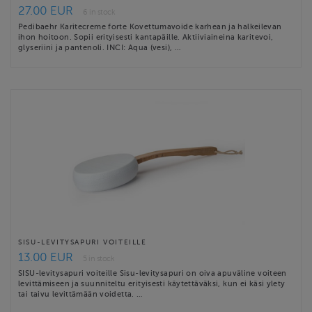
27.00 EUR
6 in stock
Pedibaehr Karitecreme forte Kovettumavoide karhean ja halkeilevan
ihon hoitoon. Sopii erityisesti kantapäille. Aktiiviaineina karitevoi,
glyseriini ja pantenoli. INCI: Aqua (vesi), …
SISU-LEVITYSAPURI VOITEILLE
13.00 EUR
5 in stock
SISU-levitysapuri voiteille Sisu-levitysapuri on oiva apuväline voiteen
levittämiseen ja suunniteltu erityisesti käytettäväksi, kun ei käsi ylety
tai taivu levittämään voidetta. …