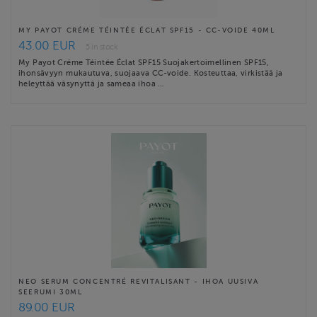
MY PAYOT CRÉME TÉINTÉE ÉCLAT SPF15 - CC-VOIDE 40ML
43.00 EUR
5 in stock
My Payot Créme Téintée Éclat SPF15 Suojakertoimellinen SPF15,
ihonsävyyn mukautuva, suojaava CC-voide. Kosteuttaa, virkistää ja
heleyttää väsynyttä ja sameaa ihoa …
NEO SERUM CONCENTRÉ REVITALISANT - IHOA UUSIVA
SEERUMI 30ML
89.00 EUR