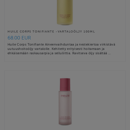
HUILE CORPS TONIFIANTE -VARTALOÖLJY 100ML
68.00 EUR
Huile Corps Tonifiante Aineenvaihduntaa ja nestekiertoa virkistävä
uutuushoitoöljy vartalolle. Kehitetty erityisesti hoitamaan ja
ehkäisemään raskausarpia ja selluliittia. Ravitseva öljy sisältää …