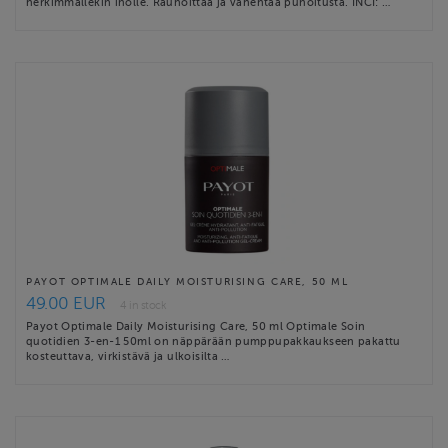
herkimmällekin iholle. Rauhoittaa ja vähentää punoitusta. INCI: …
PAYOT OPTIMALE DAILY MOISTURISING CARE, 50 ML
49.00 EUR
4 in stock
Payot Optimale Daily Moisturising Care, 50 ml Optimale Soin
quotidien 3-en-1 50ml on näppärään pumppupakkaukseen pakattu
kosteuttava, virkistävä ja ulkoisilta …