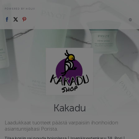
POWERED BY HOLVI
Kakadu
Laadukkaat tuotteet päästä varpaisiin ihonhoidon
asiantuntijaltasi Porista.
Tilaa kotiin tai nouda hoitolasta | Itsenäisyydenkatu 38, Pori |