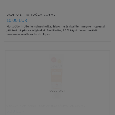
DADI’ OIL -HOITOÖLJY 3,75ML
10.00 EUR
Hoitoöljy iholle, kynsinauhoille, hiuksille ja ripsille. Imeytyy nopeasti
jättämättä pintaa öljyiseksi. Sertifioitu, 95 % täysin kasviperäisiä
ainesosia sisältävä tuote. Upea …
SOLD OUT
GRACJA RUMIANEK -KAMOMILLAKÄSIVOIDE 100ML
5.00 EUR