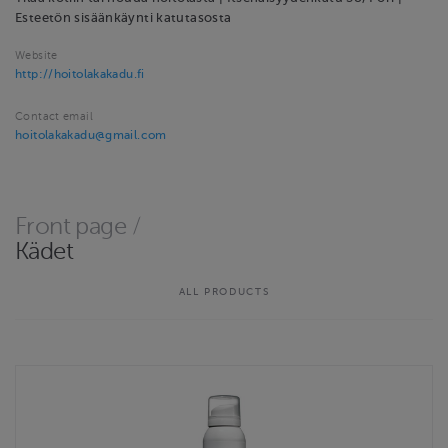
Esteetön sisäänkäynti katutasosta
Website
http://hoitolakakadu.fi
Contact email
hoitolakakadu@gmail.com
Front page
/
Kädet
ALL PRODUCTS