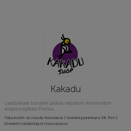
Kakadu
Laadukkaat tuotteet päästä varpaisiin ihonhoidon
asiantuntijaltasi Porista.
Tilaa kotiin tai nouda hoitolasta | Itsenäisyydenkatu 38, Pori |
Esteetön sisäänkäynti katutasosta