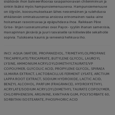
sisältävät ihon bakteeriflooraa tasapainottavan chilenmintun ja
sinkin lisäksi myös hampunsiemenuutetta. Hampunsiemenuute
on öljytön, koostumukseltaan lähes nestemäinen ja tulehdusta
ehkäisevän ominaisuutensa ansiosta erinomainen raaka-aine
hoitamaan rasvoittuvaa ja epäpuhdasta ihoa. Raikkaan Pâte
Grise- linjan tuotetuntumat ovat Payot- tyyliin ihanan samettisia,
mattapinnan jättäviä ja juuri rasvaiselle tai kiiltelevälle sekaiholle
sopivia. Tuloksena kaunis ja terveenä hehkuva iho.
INCI: AQUA (WATER), PROPANEDIOL, TRIMETHYLOLPROPANE
TRICAPRYLATE/TRICAPRATE, BUTYLENE GLYCOL, LAUROYL
LYSINE, AMMONIUM ACRYLOYLDIMETHYLTAURATE/VP
COPOLYMER, GLYCOLIC ACID, PROPYLENE GLYCOL, SPIRAEA
ULMARIA EXTRACT, LACTOBACILLUS FERMENT LYSATE, ARCTIUM
LAPPA ROOT EXTRACT, SODIUM HYDROXIDE, LACTIC ACID,
BENZYL ALCOHOL, PARFUM (FRAGRANCE), HYDROXYETHYL
ACRYLATE/SODIUM ACRYLOYLDIMETHYL TAURATE COPOLYMER,
CHLORPHENESIN, ARGININE, XANTHAN GUM, POLYSORBATE 60,
SORBITAN ISOSTEARATE, PHOSPHORIC ACID