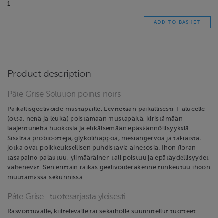
Product description
Pâte Grise Solution points noirs
Paikallisgeelivoide mustapäille. Levitetään paikallisesti T-alueelle
(otsa, nenä ja leuka) poistamaan mustapäitä, kiristämään
laajentuneita huokosia ja ehkäisemään epäsäännöllisyyksiä.
Sisältää probiootteja, glykolihappoa, mesiangervoa ja takiaista,
jotka ovat poikkeuksellisen puhdistavia ainesosia. Ihon floran
tasapaino palautuu, ylimääräinen tali poistuu ja epätäydellisyydet
vähenevät. Sen erittäin raikas geelivoiderakenne tunkeutuu ihoon
muutamassa sekunnissa.
Pâte Grise -tuotesarjasta yleisesti
Rasvoittuvalle, kiiltelevälle tai sekaiholle suunnitellut tuotteet