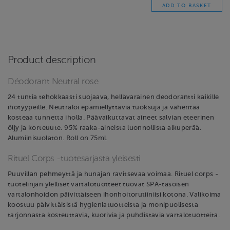
Product description
Déodorant Neutral rose
24 tuntia tehokkaasti suojaava, hellävarainen deodorantti kaikille
ihotyypeille. Neutraloi epämiellyttäviä tuoksuja ja vähentää
kosteaa tunnetta iholla. Päävaikuttavat aineet salvian eteerinen
öljy ja korteuute. 95% raaka-aineista luonnollista alkuperää.
Alumiinisuolaton. Roll on 75ml.
Rituel Corps -tuotesarjasta yleisesti
Puuvillan pehmeyttä ja hunajan ravitsevaa voimaa. Rituel corps -
tuotelinjan ylelliset vartalotuotteet tuovat SPA-tasoisen
vartalonhoidon päivittäiseen ihonhoitorutiiniisi kotona. Valikoima
koostuu päivittäisistä hygieniatuotteista ja monipuolisesta
tarjonnasta kosteuttavia, kuorivia ja puhdistavia vartalotuotteita.