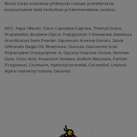
Rituel Corps tuotteissa yhdistyvät runsaat ja miellyttävät
koostumukset sekä herkulliset ja hemmottelevat tuoksut.
INCI: Aqua (Water), Coco-Caprylate/Caprate, TriethylCitrate,
Propanediol, Butylene Glycol, Polyglyceryl-3 Distearate, Bambusa
Arundinacea Stem Powder, Equisetum Arvense Extract, Salvia
Officinalis (Sage) Oil, Rhamnose, Glucose, Glucuronic Acid,
Polyacrylate Crosspolymer-6, Glyceryl Stearate Citrate, Xanthan
Gum, Citric Acid, Potassium Sorbate, Sodium Benzoate, Parfum
(Fragrance), Coumarin, Hydroxycitronellal, Citronellol, Linalool,
Alpha-Isomethyl Ionone, Geraniol