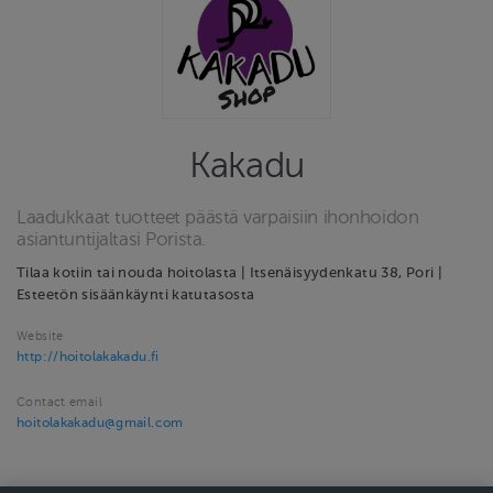
Kakadu
Laadukkaat tuotteet päästä varpaisiin ihonhoidon
asiantuntijaltasi Porista.
Tilaa kotiin tai nouda hoitolasta | Itsenäisyydenkatu 38, Pori |
Esteetön sisäänkäynti katutasosta
Website
http://hoitolakakadu.fi
Contact email
hoitolakakadu@gmail.com