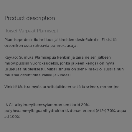
Product description
Iloiset Varpaat Plamisept
Plamisept desinfiointiliuos jalkineiden desinfiointiin. Ei sisällä
otsonikerrosta tuhoavia ponnekaasuja.
Käyttö: Sumuta Plamiseptiä kenkiin ja laita ne sen jälkeen
muovipussiin vuorokaudeksi, jonka jälkeen kengät on hyvä
tuulettaa huolellisesti. Mikäli sinulla on sieni-infektio, tulisi sinun
muistaa desinfioida kaikki jalkineesi.
Vinkki! Muista myös urheilujalkineet sekä luistimet, monot jne.
INCI: alkylmetylbentsylammoniumklorid 20%,
polyhexametylbiguanihydroklorid, denat. etanol (A12t) 70%, aqua
ad 100%