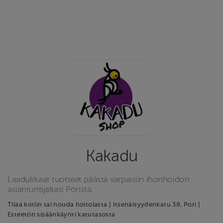
Kakadu
Laadukkaat tuotteet päästä varpaisiin ihonhoidon
asiantuntijaltasi Porista.
Tilaa kotiin tai nouda hoitolasta | Itsenäisyydenkatu 38, Pori |
Esteetön sisäänkäynti katutasosta