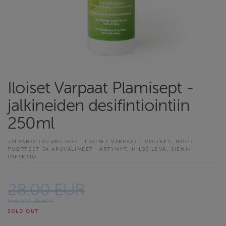
Iloiset Varpaat Plamisept -
jalkineiden desifintiointiin
250ml
JALKAHOITOTUOTTEET
ILOISET VARPAAT | VOITEET, MUUT
TUOTTEET JA APUVÄLINEET
ÄRTYNYT, HILSEILEVÄ, SIENI-
INFEKTIO
28.00 EUR
Incl. VAT 25.50%
SOLD OUT