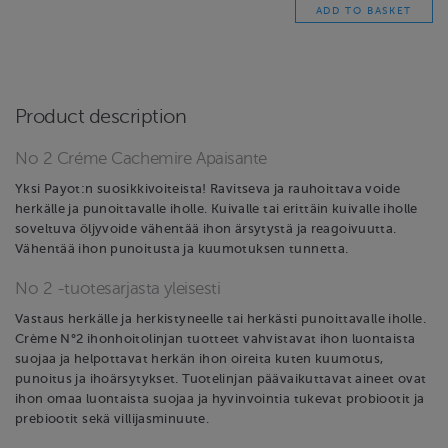
Product description
No 2 Créme Cachemire Apaisante
Yksi Payot:n suosikkivoiteista! Ravitseva ja rauhoittava voide
herkälle ja punoittavalle iholle. Kuivalle tai erittäin kuivalle iholle
soveltuva öljyvoide vähentää ihon ärsytystä ja reagoivuutta.
Vähentää ihon punoitusta ja kuumotuksen tunnetta.
No 2 -tuotesarjasta yleisesti
Vastaus herkälle ja herkistyneelle tai herkästi punoittavalle iholle.
Crème N°2 ihonhoitolinjan tuotteet vahvistavat ihon luontaista
suojaa ja helpottavat herkän ihon oireita kuten kuumotus,
punoitus ja ihoärsytykset. Tuotelinjan päävaikuttavat aineet ovat
ihon omaa luontaista suojaa ja hyvinvointia tukevat probiootit ja
prebiootit sekä villijasminuute.