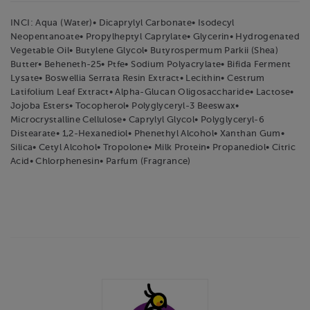
INCI: Aqua (Water)• Dicaprylyl Carbonate• Isodecyl
Neopentanoate• Propylheptyl Caprylate• Glycerin• Hydrogenated
Vegetable Oil• Butylene Glycol• Butyrospermum Parkii (Shea)
Butter• Beheneth-25• Ptfe• Sodium Polyacrylate• Bifida Ferment
Lysate• Boswellia Serrata Resin Extract• Lecithin• Cestrum
Latifolium Leaf Extract• Alpha-Glucan Oligosaccharide• Lactose•
Jojoba Esters• Tocopherol• Polyglyceryl-3 Beeswax•
Microcrystalline Cellulose• Caprylyl Glycol• Polyglyceryl-6
Distearate• 1,2-Hexanediol• Phenethyl Alcohol• Xanthan Gum•
Silica• Cetyl Alcohol• Tropolone• Milk Protein• Propanediol• Citric
Acid• Chlorphenesin• Parfum (Fragrance)