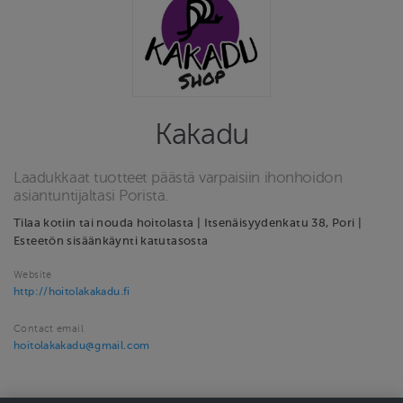
Kakadu
Laadukkaat tuotteet päästä varpaisiin ihonhoidon
asiantuntijaltasi Porista.
Tilaa kotiin tai nouda hoitolasta | Itsenäisyydenkatu 38, Pori |
Esteetön sisäänkäynti katutasosta
Website
http://hoitolakakadu.fi
Contact email
hoitolakakadu@gmail.com