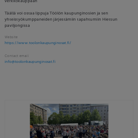
verkkokauppaan
Täällä voi ostaa lippuja Töölön kaupunginosien ja sen
yhteistyökumppaneiden järjestämiin tapahtumiin Hietsun
paviljongissa
Website
https://www.toolonkaupunginosat.fi/
Contact email
info@toolonkaupunginosat.fi