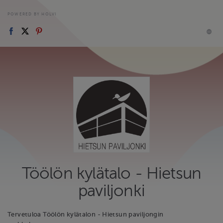
POWERED BY HOLVI
Töölön kylätalo - Hietsun
paviljonki
Tervetuloa Töölön kylätalon - Hietsun paviljongin