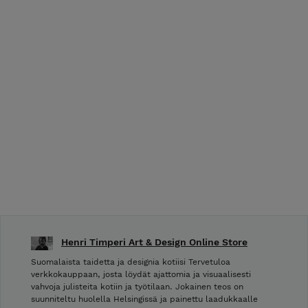
Henri Timperi Art & Design Online Store
Suomalaista taidetta ja designia kotiisi Tervetuloa
verkkokauppaan, josta löydät ajattomia ja visuaalisesti
vahvoja julisteita kotiin ja työtilaan. Jokainen teos on
suunniteltu huolella Helsingissä ja painettu laadukkaalle