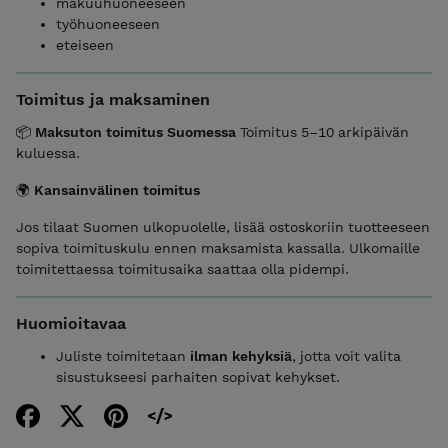
makuuhuoneeseen
työhuoneeseen
eteiseen
Toimitus ja maksaminen
📦
Maksuton toimitus Suomessa
Toimitus 5–10 arkipäivän
kuluessa.
🌍
Kansainvälinen toimitus
Jos tilaat Suomen ulkopuolelle, lisää ostoskoriin tuotteeseen
sopiva toimituskulu ennen maksamista kassalla. Ulkomaille
toimitettaessa toimitusaika saattaa olla pidempi.
Huomioitavaa
Juliste toimitetaan
ilman kehyksiä
, jotta voit valita
sisustukseesi parhaiten sopivat kehykset.