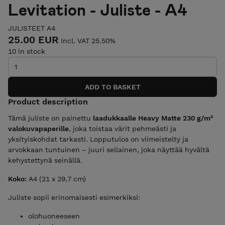
Levitation - Juliste - A4
JULISTEET A4
25.00 EUR
Incl. VAT 25.50%
10 in stock
Product description
Tämä juliste on painettu
laadukkaalle Heavy Matte 230 g/m²
valokuvapaperille
, joka toistaa värit pehmeästi ja
yksityiskohdat tarkasti. Lopputulos on viimeistelty ja
arvokkaan tuntuinen – juuri sellainen, joka näyttää hyvältä
kehystettynä seinällä.
Koko:
A4 (21 x 29,7 cm)
Juliste sopii erinomaisesti esimerkiksi:
olohuoneeseen