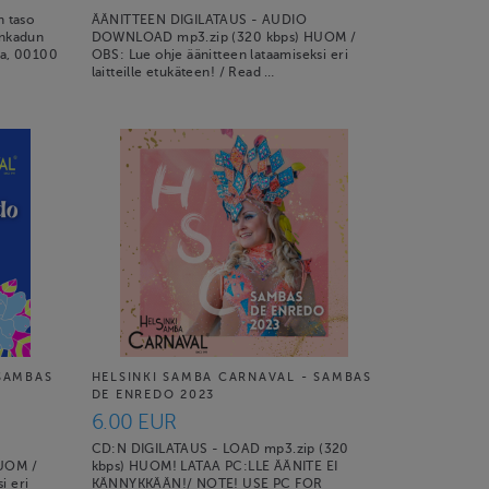
n taso
ÄÄNITTEEN DIGILATAUS - AUDIO
ankadun
DOWNLOAD mp3.zip (320 kbps) HUOM /
iha, 00100
OBS: Lue ohje äänitteen lataamiseksi eri
laitteille etukäteen! / Read …
 SAMBAS
HELSINKI SAMBA CARNAVAL - SAMBAS
DE ENREDO 2023
6.00 EUR
CD:N DIGILATAUS - LOAD mp3.zip (320
UOM /
kbps) HUOM! LATAA PC:LLE ÄÄNITE EI
i eri
KÄNNYKKÄÄN!/ NOTE! USE PC FOR