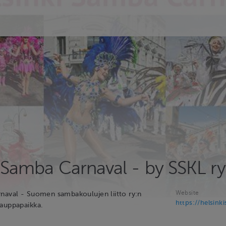
 Samba Carnaval - by SSKL ry
Website
naval - Suomen sambakoulujen liitto ry:n
https://helsink
auppapaikka.