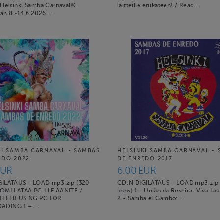
 Helsinki Samba Carnaval®
laitteille etukäteen! / Read …
ään 8.-14.6.2026 …
KI SAMBA CARNAVAL - SAMBAS
HELSINKI SAMBA CARNAVAL -
EDO 2022
DE ENREDO 2017
EUR
6.00 EUR
GILATAUS - LOAD mp3.zip (320
CD:N DIGILATAUS - LOAD mp3.zip
OM! LATAA PC:LLE ÄÄNITE /
kbps) 1 - União da Roseira: Viva Las
REFER USING PC FOR
2 - Samba el Gambo: …
ADING 1 – …