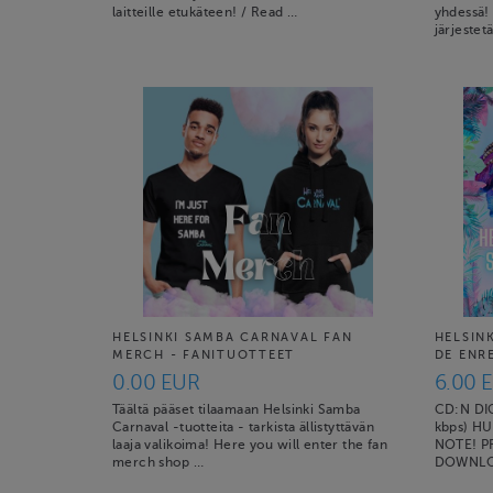
laitteille etukäteen! / Read …
yhdessä!
järjestet
HELSINKI SAMBA CARNAVAL FAN
HELSIN
MERCH - FANITUOTTEET
DE ENR
0.00 EUR
6.00 
Täältä pääset tilaamaan Helsinki Samba
CD:N DI
Carnaval -tuotteita - tarkista ällistyttävän
kbps) HU
laaja valikoima! Here you will enter the fan
NOTE! P
merch shop …
DOWNLO