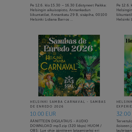
Pe 12.6. klo 15.30 – 16.30 Edistyneet Paikka:
Pe 12.6. 
Helsingin aikuisopisto, Annankadun
Helsingi
liikuntatilat, Annankatu 29 B, sisäpiha, 00100
liikuntat
Helsinki Lidiana Barros …
Helsinki 
HELSINKI SAMBA CARNAVAL - SAMBAS
HELSIN
DE ENREDO 2026
EXPERI
10.00 EUR
32.00
ÄÄNITTEEN DIGILATAUS - AUDIO
Tervetul
DOWNLOAD mp3.zip (320 kbps) HUOM /
iloiseen 
OBS: Lue ohje äänitteen lataamiseksi eri
lauletaan