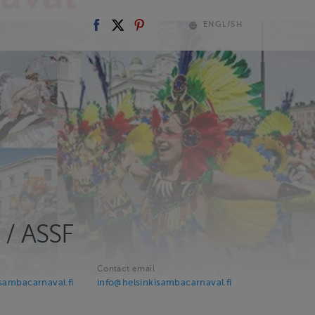
ENGLISH
 / ASSF
Contact email
isambacarnaval.fi
info@helsinkisambacarnaval.fi