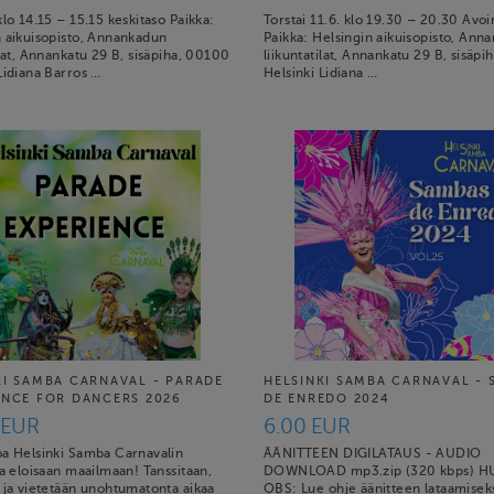
klo 14.15 – 15.15 keskitaso Paikka:
Torstai 11.6. klo 19.30 – 20.30 Avoi
n aikuisopisto, Annankadun
Paikka: Helsingin aikuisopisto, Ann
ilat, Annankatu 29 B, sisäpiha, 00100
liikuntatilat, Annankatu 29 B, sisäp
Lidiana Barros …
Helsinki Lidiana …
KI SAMBA CARNAVAL - PARADE
HELSINKI SAMBA CARNAVAL -
ENCE FOR DANCERS 2026
DE ENREDO 2024
 EUR
6.00 EUR
oa Helsinki Samba Carnavalin
ÄÄNITTEEN DIGILATAUS - AUDIO
ja eloisaan maailmaan! Tanssitaan,
DOWNLOAD mp3.zip (320 kbps) H
 ja vietetään unohtumatonta aikaa
OBS: Lue ohje äänitteen lataamiseks