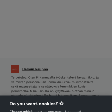
Helmin kauppa
Tervetuloa! Olen Pirkanmaalla työskentelevä keraamikko, ja
valmistan persoonallisia lemmikkiuurnia, muistopatsaita
sekä magneetteja ja seinäteoksia lemmikkien kuvien
perusteella. Mikäli sinulla on kysyttävää, olethan minuun
yhteydessä sähköpostilla helmi.hytonen@gmail.com. Ihanaa
että löysit tänne! &lt;3: Helmi Hytönen
Do you want cookies? 🍪
Choose which cookies you want to accept.