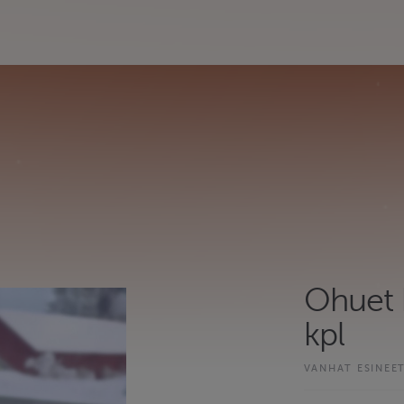
Ohuet k
kpl
VANHAT ESINEE