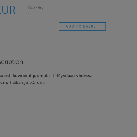
EUR
Quantity
cription
niisti kuvioidut juomalasit. Myydään yhdessä.
 cm, halkaisija 5,5 cm.