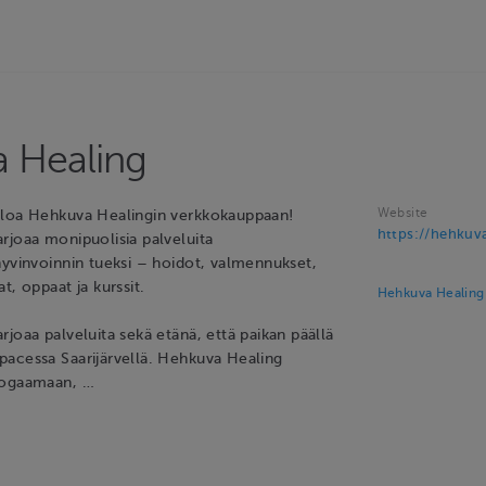
 Healing
Website
uloa Hehkuva Healingin verkkokauppaan!
https://hehkuva
rjoaa monipuolisia palveluita
hyvinvoinnin tueksi – hoidot, valmennukset,
t, oppaat ja kurssit.
Hehkuva Healing 
joaa palveluita sekä etänä, että paikan päällä
acessa Saarijärvellä. Hehkuva Healing
oogaamaan, …