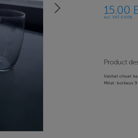
15.00 
Incl. VAT 0.00%
Product des
Vanhat ohuet kau
Mitat: korkeus 9