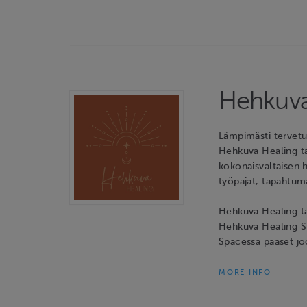
Hehkuva
Lämpimästi tervet
Hehkuva Healing ta
kokonaisvaltaisen 
työpajat, tapahtuma
Hehkuva Healing tar
Hehkuva Healing Sp
Spacessa pääset j
MORE INFO