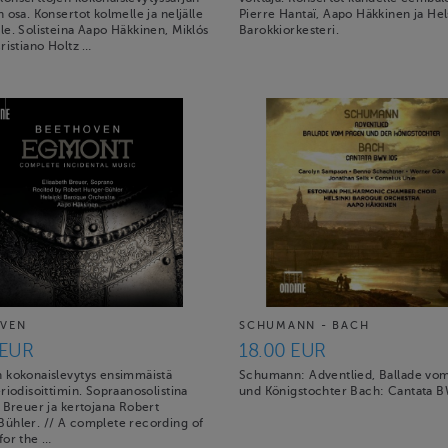
 osa. Konsertot kolmelle ja neljälle
Pierre Hantaï, Aapo Häkkinen ja Hel
le. Solisteina Aapo Häkkinen, Miklós
Barokkiorkesteri.
ristiano Holtz …
VEN
SCHUMANN - BACH
 EUR
18.00 EUR
 kokonaislevytys ensimmäistä
Schumann: Adventlied, Ballade vo
riodisoittimin. Sopraanosolistina
und Königstochter Bach: Cantata 
 Breuer ja kertojana Robert
ühler. // A complete recording of
for the …