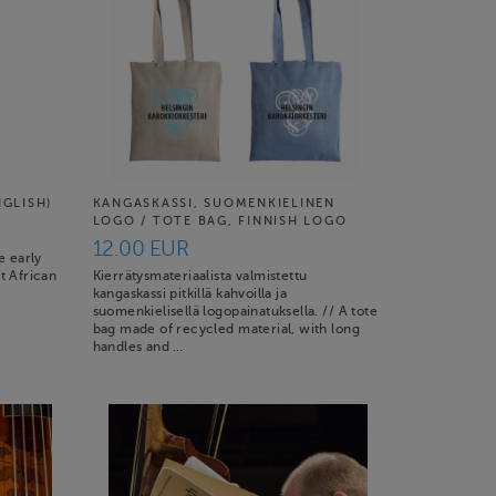
NGLISH)
KANGASKASSI, SUOMENKIELINEN
LOGO / TOTE BAG, FINNISH LOGO
12.00 EUR
e early
t African
Kierrätysmateriaalista valmistettu
kangaskassi pitkillä kahvoilla ja
suomenkielisellä logopainatuksella. // A tote
bag made of recycled material, with long
handles and …