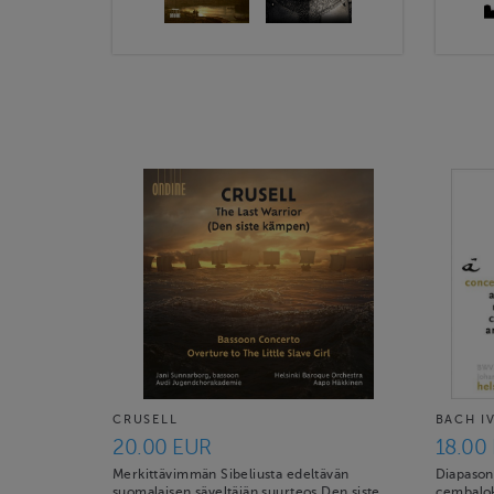
CRUSELL
BACH I
20.00 EUR
18.00
Merkittävimmän Sibeliusta edeltävän
Diapason
suomalaisen säveltäjän suurteos Den siste
cembalok