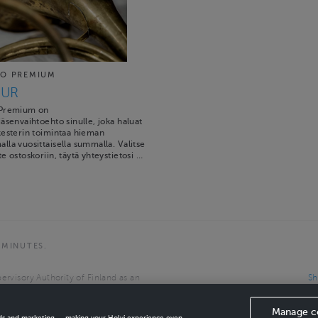
O PREMIUM
EUR
 Premium on
äsenvaihtoehto sinulle, joka haluat
kesterin toimintaa hieman
la vuosittaisella summalla. Valitse
e ostoskoriin, täytä yhteystietosi …
 MINUTES.
ervisory Authority of Finland as an
Sh
the European Economic Area.
Manage c
ads and marketing — making your Holvi experience even