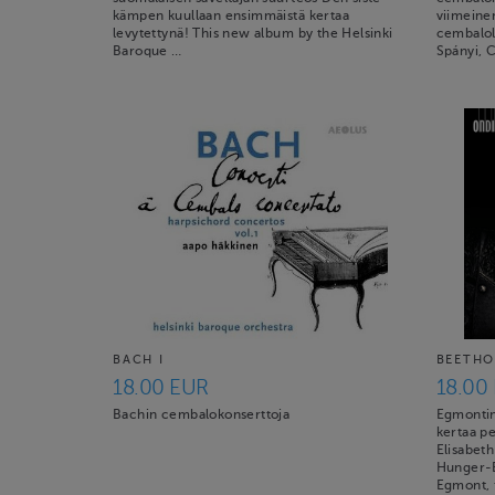
kämpen kuullaan ensimmäistä kertaa
viimeinen
levytettynä! This new album by the Helsinki
cembalol
Baroque …
Spányi, C
BACH I
BEETHO
18.00 EUR
18.00
Bachin cembalokonserttoja
Egmontin
kertaa pe
Elisabeth
Hunger-B
Egmont, 