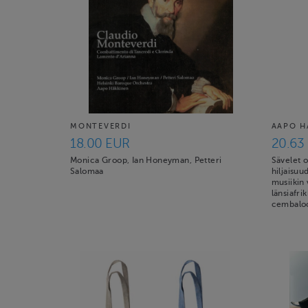
MONTEVERDI
AAPO H
18.00 EUR
20.63
Monica Groop, Ian Honeyman, Petteri
Sävelet o
Salomaa
hiljaisuu
musiikin
länsiafri
cembaloo