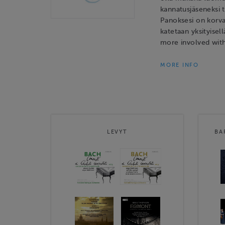
kannatusjäseneksi ta
Panoksesi on korv
katetaan yksityisel
more involved wit
MORE INFO
LEVYT
BA