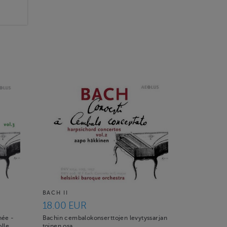
BACH II
18.00 EUR
née -
Bachin cembalokonserttojen levytyssarjan
lle.
toinen osa.