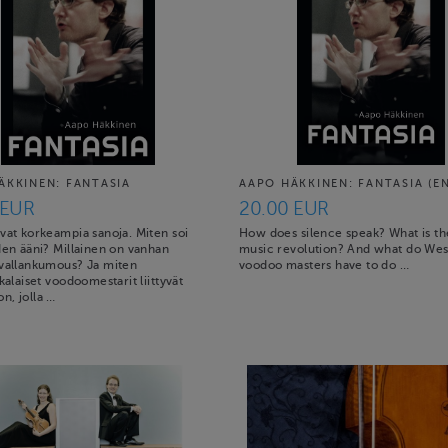
ÄKKINEN: FANTASIA
AAPO HÄKKINEN: FANTASIA (E
 EUR
20.00 EUR
vat korkeampia sanoja. Miten soi
How does silence speak? What is th
den ääni? Millainen on vanhan
music revolution? And what do Wes
 vallankumous? Ja miten
voodoo masters have to do …
kkalaiset voodoomestarit liittyvät
n, jolla …