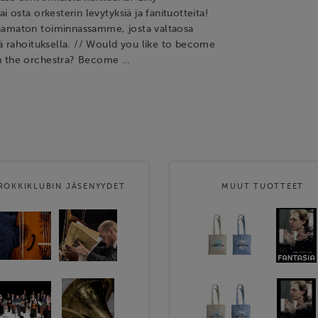
i osta orkesterin levytyksiä ja fanituotteita!
aamaton toiminnassamme, josta valtaosa
lä rahoituksella. // Would you like to become
h the orchestra? Become …
ROKKIKLUBIN JÄSENYYDET
MUUT TUOTTEET