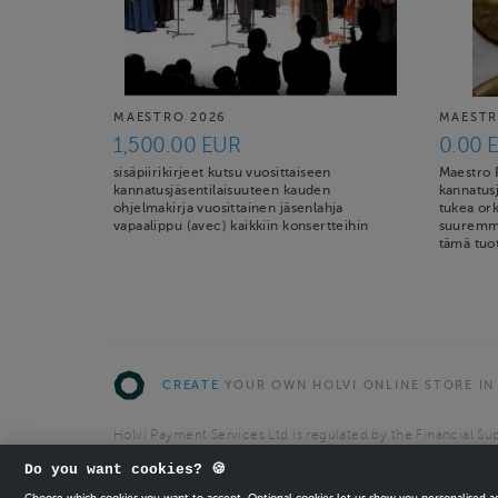
MAESTRO 2026
MAESTR
1,500.00 EUR
0.00 
sisäpiirikirjeet kutsu vuosittaiseen
Maestro
kannatusjäsentilaisuuteen kauden
kannatusj
ohjelmakirja vuosittainen jäsenlahja
tukea or
vapaalippu (avec) kaikkiin konsertteihin
suuremmal
tämä tuot
CREATE
YOUR OWN HOLVI ONLINE STORE IN
Holvi Payment Services Ltd is regulated by the Financial Sup
Authorised Payment Institution with license to operate in 
Do you want cookies? 🍪
© 2026 Holvi Payment Services Ltd.
Choose which cookies you want to accept. Optional cookies let us show you personalised 