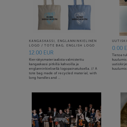
KANGASKASSI, ENGLANNINKIELINEN
UUTISK
LOGO / TOTE BAG, ENGLISH LOGO
0.00 
12.00 EUR
Tietoa t
Kierrätysmateriaalista valmistettu
kuulumisi
kangaskassi pitkillä kahvoilla ja
uutiskir
englanninkielisellä logopainatuksella. // A
kuulumis
tote bag made of recycled material, with
long handles and …