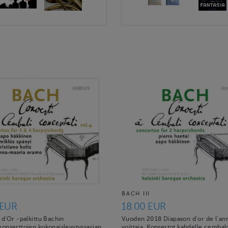
V
BACH III
 EUR
18.00 EUR
 d'Or -palkittu Bachin
Vuoden 2018 Diapason d’or de l’an
onserttojen kokonaislevytyssarjan
voittaja. Konsertot kahdelle cembalo