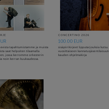
IRJE
CONCERTINO 2026
EUR
100.00 EUR
ulevista tapahtumistamme ja muista
sisäpiirikirjeet lipputarjouksia kutsu
sta saat helpoiten tilaamalla
vuosittaiseen kannatusjäsentilaisuu
jeen, jossa kerromme orkesterin
kauden ohjelmakirja
ia noin kerran kuukaudessa.