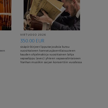
VIRTUOSO 2026
350.00 EUR
sisäpiirikirjeet lipputarjouksia kutsu
teen
vuosittaiseen kannatusjäsentilaisuuteen
kauden ohjelmakirja vuosittainen lahja
vapaalippu (avec) yhteen vapaavalintaiseen
Vanhan musiikin sarjan konserttiin vuodessa