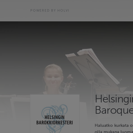
POWERED BY HOLVI
Helsingi
Baroque
Haluatko kurkata o
olla mukana luomass