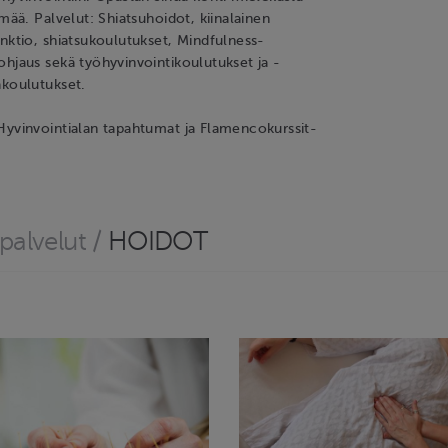
ämää. Palvelut: Shiatsuhoidot, kiinalainen
unktio, shiatsukoulutukset, Mindfulness-
ohjaus sekä työhyvinvointikoulutukset ja -
akoulutukset.
Hyvinvointialan tapahtumat ja Flamencokurssit-
palvelut
/
HOIDOT