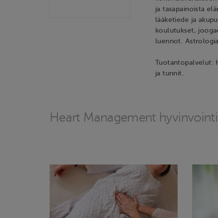
ja tasapainoista el
lääketiede ja akup
koulutukset, jooga
luennot. Astrologi
Tuotantopalvelut: 
ja tunnit.
Heart Management hyvinvointi