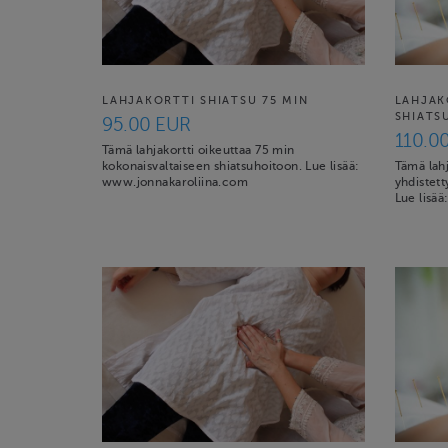
LAHJAKORTTI SHIATSU 75 MIN
LAHJAK
SHIATS
95.00 EUR
110.0
Tämä lahjakortti oikeuttaa 75 min
kokonaisvaltaiseen shiatsuhoitoon. Lue lisää:
Tämä lahj
www.jonnakaroliina.com
yhdistett
Lue lisä