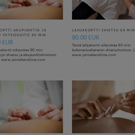
ORTTI AKUPUNKTIO JA
LAHJAKORTTI SHIATSU 60 MIN
U YHTEISHOITO 90 MIN
80.00 EUR
0 EUR
Tämä lahjakortti oikeuttaa 60 min
akortti oikeuttaa 90 min
kokonaisvaltaiseen shiatsuhoitoon. L
yyn shiatsu ja akupunktiohoitoon.
www.jonnakaroliina.com
ä: www.jonnakaroliina.com