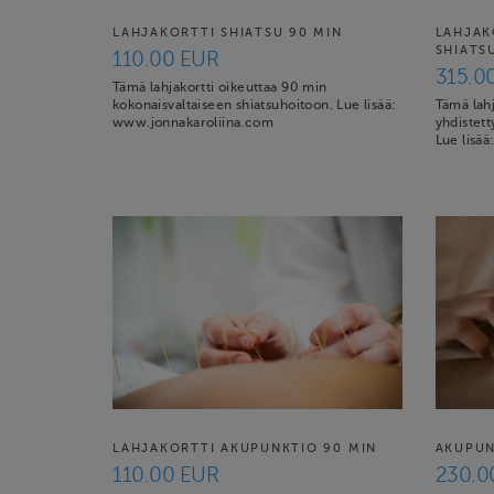
LAHJAKORTTI SHIATSU 90 MIN
LAHJAK
SHIATS
110.00 EUR
315.0
Tämä lahjakortti oikeuttaa 90 min
kokonaisvaltaiseen shiatsuhoitoon. Lue lisää:
Tämä lah
www.jonnakaroliina.com
yhdistett
Lue lisä
LAHJAKORTTI AKUPUNKTIO 90 MIN
AKUPUN
110.00 EUR
230.0