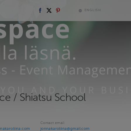
ENGLISH
e / Shiatsu School
Contact email
nakaroliina.com
jonnakaroliina@gmail.com