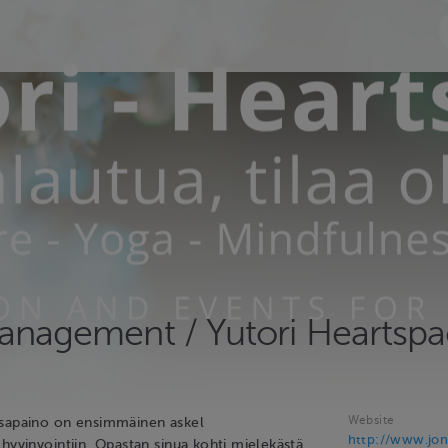
anagement / Yutori Heartspac
Website
asapaino on ensimmäinen askel
http://www.jon
hyvinvointiin. Opastan sinua kohti mielekästä