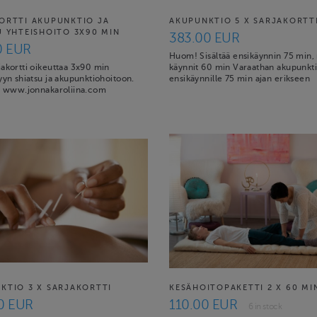
ORTTI AKUPUNKTIO JA
AKUPUNKTIO 5 X SARJAKORTT
U YHTEISHOITO 3X90 MIN
383.00 EUR
0 EUR
Huom! Sisältää ensikäynnin 75 min,
jakortti oikeuttaa 3x90 min
käynnit 60 min Varaathan akupunkt
yyn shiatsu ja akupunktiohoitoon.
ensikäynnille 75 min ajan erikseen
ä: www.jonnakaroliina.com
KTIO 3 X SARJAKORTTI
KESÄHOITOPAKETTI 2 X 60 MI
0 EUR
110.00 EUR
6 in stock