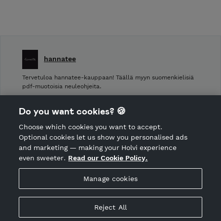
hannatee
Tervetuloa hannatee-kauppaan! Täällä myyn suomenkielisiä
pdf-muotoisia neuleohjeita.
Shop Terms and Conditions
Do you want cookies? 🍪
Shop privacy policy
Choose which cookies you want to accept.
CANCEL ORDER
Optional cookies let us show you personalised ads
and marketing — making your Holvi experience
even sweeter.
Read our Cookie Policy.
Hosted by Holvi
Manage cookies
Holvi Payment Services Ltd is regulated by the Financial
Supervisory Authority of Finland as an Authorised Payment
Institution with license to operate in the European Economic
Reject All
Area.