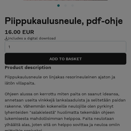
Piippukaulusneule, pdf-ohje
16.00 EUR
Includes a digital download
Product description
Piippukaulusneule on linjakas resorineuleinen ajaton ja
iätön villapaita.
Ohjeen alussa on kerrottu miten paita on saanut ideansa,
annetaan useita vinkkejä lankalaaduista ja selitetään paidan
rakenne. Vähemmän kokeneille neulojille olen pyrkinyt
lyhenteiden "salakielestä" huolimatta tekemään ohjeen
lukemisesta mahdollisimman helppoa. Paita neulotaan
ylhäältä alas, joten sitä on helppo sovittaa ja neuloa omiin
mittoihin sopivaksi.