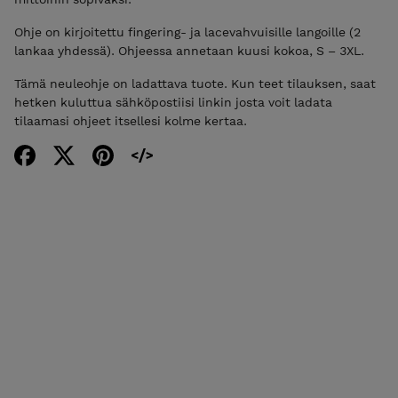
Ohje on kirjoitettu fingering- ja lacevahvuisille langoille (2
lankaa yhdessä). Ohjeessa annetaan kuusi kokoa, S – 3XL.
Tämä neuleohje on ladattava tuote. Kun teet tilauksen, saat
hetken kuluttua sähköpostiisi linkin josta voit ladata
tilaamasi ohjeet itsellesi kolme kertaa.