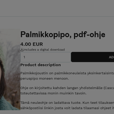
Palmikkopipo, pdf-ohje
4.00 EUR
Includes a digital download
Product description
Palmikkojoustin on palmikkoneuleista yksinkertaisinta 
peruspipo moneen menoon.
Ohje on kirjoitettu kahden langan yhdistelmälle (Casc
toteutettavissa monin muinkin tavoin.
Tämä neuleohje on ladattava tuote. Kun teet tilaukse
sähköpostiisi linkin josta voit ladata tilaamasi ohjeet i