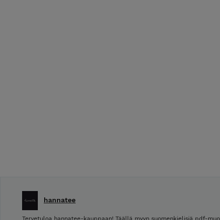
hannatee
Tervetuloa hannatee-kauppaan! Täällä myyn suomenkielisiä pdf-muot