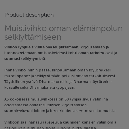
Product description
Muistivihko oman elämänpolun
selkiyttämiseen
Vihkon tyhjille sivuille pääset piirtämään, kirjoittamaan ja
luonnostelemaan omia askeleitasi kohti oman tarkoituksesi ja
suuntasi selkiytymistä.
Ihana vihko, mihin pääset kirjoittamaan oman löytöretkesi
muistiinpanot ja selkiyttämään polkusi omaan tarkoitukseesi.
Täydellinen ystävä Dharmakorteille ja Dharman löytöretki -
kurssille sekä Dharmakartta työpajaan.
A5 kokoisessa muistivihkossa on 50 tyhjää sivua valmiina
odottamassa omia intuitiivisen kirjoittamisen,
suunnittelutuokioiden ja intentioiden asettamisen luomuksia.
Vihkoon saa ihanasti talletettua kauniiden kansien väliin omia
harjoituksia ja muita visioita. Kirjoita, piirrä, päästä