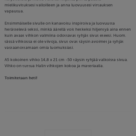
mielikuvituksesi valloilleen ja anna luovuutesi virtauksen
vapautua.
Ensimmäiselle sivulle on kanavoitu inspiroiva ja luovuutta
herättelevä teksti, minkä äärellä voit hetkeksi hiljentyä aina ennen
kuin avaat vihkon valmiina odottavat tyhjät sivut eteesi. Huom.
tässä vihkossa ei ole viivoja, sivut ovat täysin avoimet ja tyhjät
vastaanottamaan omia luomuksiasi.
A5 kokoinen vihko 14,8 x 21 cm -50 täysin tyhjää valkoista sivua.
Vihko on tuttua Halin vihkojen kokoa ja materiaalia.
Toimitetaan heti!