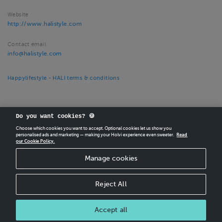
Website
http://www.halistyle.com
Contact email
info@halistyle.com
Happylifestyle - HALI terms & conditions
Do you want cookies? 🍪
Choose which cookies you want to accept. Optional cookies let us show you
personalised ads and marketing — making your Holvi experience even sweeter.
Read
our Cookie Policy.
CREATE
YOUR OWN HOLVI ONLINE STORE IN MINUTES.
Manage cookies
Holvi Payment Services Ltd is regulated by the Financial Supervisory Authority of
Finland as an Authorised Payment Institution with license to operate in the
European Economic Area.
Reject All
© 2026 Holvi Payment Services Ltd.
Shop Terms and Conditions
Accept all
CANCEL ORDER