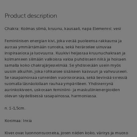
Product description
Chakra: Kolmas silmä, kruunu, kausaali, napa Elementti: vesi
Feminiinisen energian kivi, joka vetää puoleensa rakkautta ja
auttaa ymmärtämään tunteita, sekä herättelee uinuvaa
inspiraatiota ja luovuutta. Kuukivi heijastaa kruunuchakraan ja
kolmanteen silmään valkoista valoa puhdistaen niitä ja hoitaen
samalla koko chakrajärjestelmää. Se yhdistetään usein myös
uusiin alkuihin, joka rohkaisee sisäiseen kasvuun ja vahvuuteen.
Se tasapainottaa tunteiden vuoristorataa, sekä lievittää stressiä
tuomalla läsnäolollaan rauhaa ympärilleen. Yhdistettynä
aurinkokiveen, uskotaan feminiini- ja maskuliinienergioiden
olevan täydellisessä tasapainossa, harmoniassa.
n. 1-1,5cm.
Kotimaa: Intia
Kivet ovat luonnontuotteita, joten niiden koko, väritys ja muoto